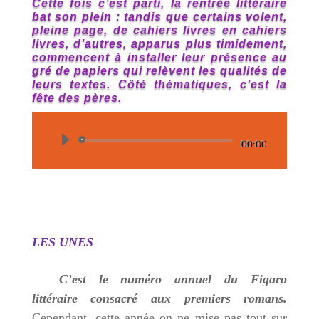
Cette fois c’est parti, la rentrée littéraire
bat son plein : tandis que certains volent,
pleine page, de cahiers livres en cahiers
livres, d’autres, apparus plus timidement,
commencent à installer leur présence au
gré de papiers qui relèvent les qualités de
leurs textes. Côté thématiques, c’est la
fête des pères.
Lecteur
00:00
audio
LES UNES
C’est le numéro annuel du Figaro
littéraire consacré aux premiers romans.
Cependant, cette année on ne mise pas tout sur