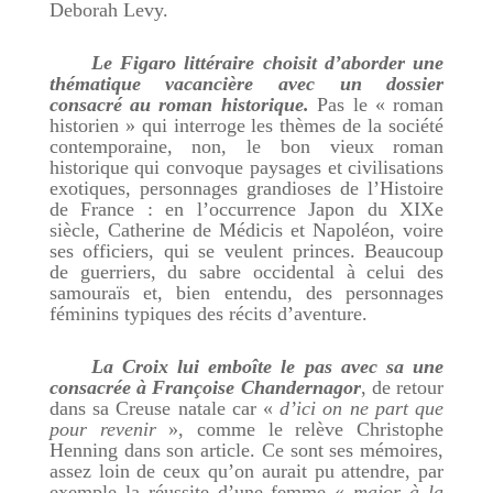
Deborah Levy.
Le Figaro littéraire choisit d’aborder une
thématique vacancière avec un dossier
consacré au roman historique.
Pas le « roman
historien » qui interroge les thèmes de la société
contemporaine, non, le bon vieux roman
historique qui convoque paysages et civilisations
exotiques, personnages grandioses de l’Histoire
de France : en l’occurrence Japon du XIXe
siècle, Catherine de Médicis et Napoléon, voire
ses officiers, qui se veulent princes. Beaucoup
de guerriers, du sabre occidental à celui des
samouraïs et, bien entendu, des personnages
féminins typiques des récits d’aventure.
La Croix lui emboîte le pas avec sa une
consacrée à Françoise Chandernagor
, de retour
dans sa Creuse natale car «
d’ici on ne part que
pour revenir
», comme le relève Christophe
Henning dans son article. Ce sont ses mémoires,
assez loin de ceux qu’on aurait pu attendre, par
exemple la réussite d’une femme «
major à la