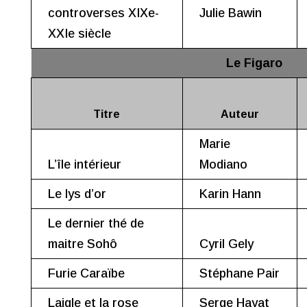
controverses XIXe-
Julie Bawin
XXIe siècle
Le Figaro
Titre
Auteur
Marie
L’île intérieur
Modiano
Le lys d’or
Karin Hann
Le dernier thé de
maitre Sohô
Cyril Gely
Furie Caraïbe
Stéphane Pair
Laigle et la rose
Serge Hayat