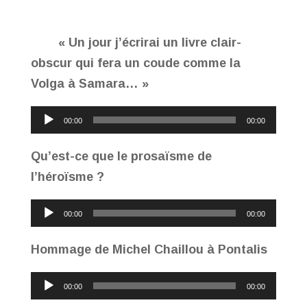
« Un jour j’écrirai un livre clair-
obscur qui fera un coude comme la
Volga à Samara… »
Lecteur
00:00
00:00
audio
Qu’est-ce que le prosaïsme de
l’héroïsme ?
Lecteur
00:00
00:00
audio
Hommage de Michel Chaillou à Pontalis
Lecteur
00:00
00:00
audio