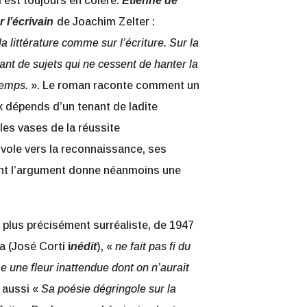
il est toujours en colère.
Etienne de
ur
l’écrivain
de Joachim Zelter :
la littérature comme sur l’écriture. Sur la
utant de sujets qui ne cessent de hanter la
temps.
».
Le roman raconte comment un
x dépends d’un tenant de ladite
les vases de la réussite
vole vers la reconnaissance, ses
ont l’argument donne néanmoins une
, plus précisément surréaliste, de 1947
a (José Corti
i
nédit
), «
ne fait pas fi du
e une fleur inattendue dont on n’aurait
t aussi «
Sa poésie dégringole sur la