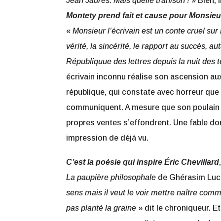
Jean Jaurès. Mais quelle trahison !
» Bien, 
Montety prend fait et cause pour Monsie
«
Monsieur l’écrivain est un conte cruel sur 
vérité, la sincérité, le rapport au succès, a
Républiquue des lettres depuis la nuit des 
écrivain inconnu réalise son ascension au
république, qui constate avec horreur que 
communiquent. A mesure que son poulain 
propres ventes s’effondrent. Une fable d
impression de déjà vu.
C’est la poésie qui inspire Éric Chevillard
La paupière philosophale
de Ghérasim Luc
sens mais il veut le voir mettre naître comm
pas planté la graine
» dit le chroniqueur. E