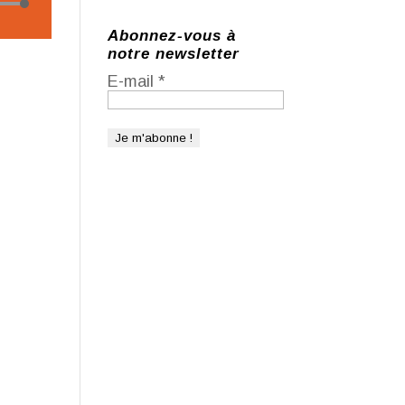
isez
o
Abonnez-vous à
notre newsletter
ches
E-mail
*
t/bas
r
menter
inuer
ume.