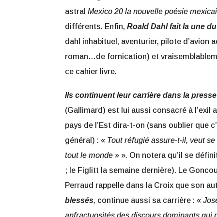
astral
Mexico 20 la nouvelle poésie mexica
différents. Enfin,
Roald Dahl fait la une du
dahl inhabituel, aventurier, pilote d’avion
roman…de fornication) et vraisemblablem
ce cahier livre.
Ils continuent leur carrière dans la presse
(Gallimard) est lui aussi consacré à l’exi
pays de l’Est dira-t-on (sans oublier que c’
général) : «
Tout réfugié assure-t-il, veut 
tout le monde »
»
.
On notera qu’il se défin
; le Figlitt la semaine dernière). Le Gonc
Perraud rappelle dans la Croix que son aut
blessés
,
continue aussi sa carrière : «
Jos
anfractuosités des discours dominants qui p