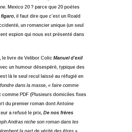
ine
. Mexico 20 ? parce que 20 poètes
 figaro
, il faut dire que c’est un Roald
 accidenté, un romancier unique (un seul
ent espion qui nous est présenté dans
, le livre de Velibor Colic
Manuel d’exil
l avec un humour désespéré, typique des
est là le seul recul laissé au réfugié en
se fondre dans la masse, « faire comme
it comme PDF (Plusieurs domiciles fixes
ourt du premier roman dont Antoine
eur a refusé le prix,
De nos frères
eph Andras niche son roman dans les
lombent la part de vérité des êtres
»
,