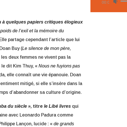
Util
00:00
audi
les
flè
u à quelques papiers critiques élogieux
hau
 poids de l’exil et la mémoire du
pou
 Elle partage cependant l’article que lui
aug
Doan Buy (
Le silence de mon père,
ou
s, les deux femmes ne vivent pas la
dim
le dit Kim Thuy, «
Nous ne fuyions pas
le
ada, elle connaît une vie épanouie. Doan
vol
sentiment mitigé, si elle s’insère dans la
emps d’abandonner sa culture d’origine.
uba du siècle »,
titre
le Libé livres
qui
cubaine avec Leonardo Padura comme
hilippe Lançon, lucide : «
de grands