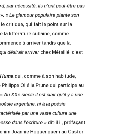
 par nécessité, ils n’ont peut-être pas
s
». «
Le glamour populaire plante son
le critique, qui fait le point sur la
de la littérature cubaine, comme
t commence à arriver tandis que la
qui désirait arriver
chez Métailié, c’est
l’Huma
qui, comme à son habitude,
 Philippe Ollé la Prune qui participe au
 «
Au XXe siècle il est clair qu’il y a une
oésie argentine, ni à la poésie
ractérisée par une vaste culture une
esse dans l’écriture
» dit-il il, préfaçant
Joachim Joannie Hoquenguem au Castor