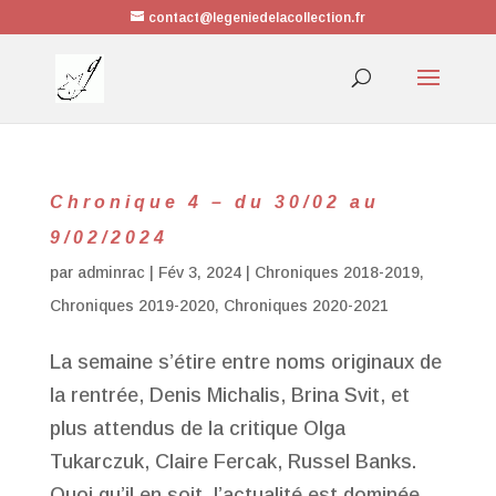
contact@legeniedelacollection.fr
Chronique 4 – du 30/02 au
9/02/2024
par
adminrac
|
Fév 3, 2024
|
Chroniques 2018-2019
,
Chroniques 2019-2020
,
Chroniques 2020-2021
La semaine s’étire entre noms originaux de
la rentrée, Denis Michalis, Brina Svit, et
plus attendus de la critique Olga
Tukarczuk, Claire Fercak, Russel Banks.
Quoi qu’il en soit, l’actualité est dominée