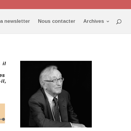
la newsletter
Nous contacter
Archives
 il
es
il,
ez