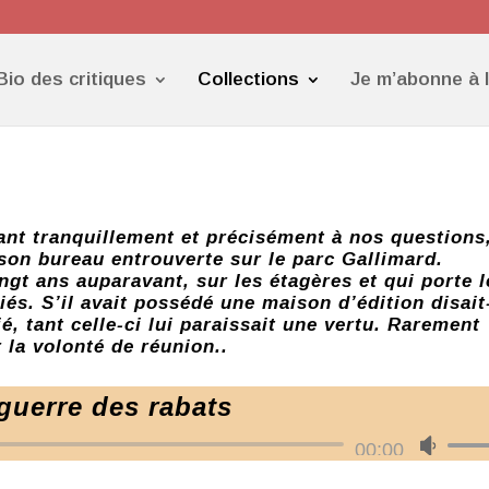
Bio des critiques
Collections
Je m’abonne à 
nt tranquillement et précisément à nos questions,
 son bureau entrouverte sur le parc Gallimard.
ngt ans auparavant, sur les étagères et qui porte l
és. S’il avait possédé une maison d’édition disait-
ié, tant celle-ci lui paraissait une vertu. Rarement
r la volonté de réunion..
guerre des rabats
Lecteur
00:00
Utilis
audio
les