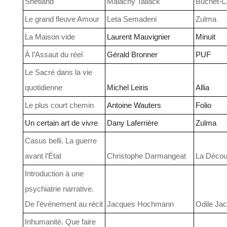
Shetland
Malachy Tallack
Buchet-C
Le grand fleuve Amour
Leta Semadeni
Zulma
La Maison vide
Laurent Mauvignier
Minuit
À l’Assaut du réel
Gérald Bronner
PUF
Le Sacré dans la vie
quotidienne
Michel Leiris
Allia
Le plus court chemin
Antoine Wauters
Folio
Un certain art de vivre
Dany Laferrière
Zulma
Casus belli. La guerre
avant l’État
Christophe Darmangeat
La Décou
Introduction à une
psychiatrie narrative.
De l’événement au récit
Jacques Hochmann
Odile Ja
Inhumanité. Que faire