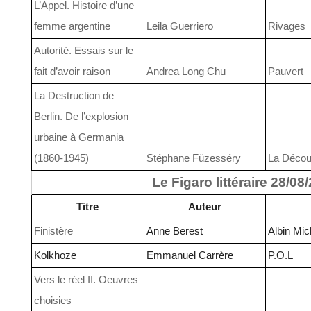
L’Appel. Histoire d’une
femme argentine
Leila Guerriero
Rivages
Autorité. Essais sur le
fait d’avoir raison
Andrea Long Chu
Pauvert
La Destruction de
Berlin. De l’explosion
urbaine à Germania
(1860-1945)
Stéphane Füzesséry
La Décou
Le Figaro littéraire 28/08
Titre
Auteur
Finistère
Anne Berest
Albin Mic
Kolkhoze
Emmanuel Carrère
P.O.L
Vers le réel II. Oeuvres
choisies