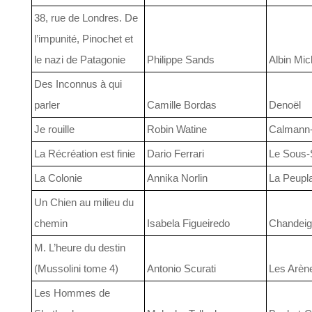
38, rue de Londres. De
l’impunité, Pinochet et
le nazi de Patagonie
Philippe Sands
Albin Mic
Des Inconnus à qui
parler
Camille Bordas
Denoël
Je rouille
Robin Watine
Calmann
La Récréation est finie
Dario Ferrari
Le Sous-
La Colonie
Annika Norlin
La Peupl
Un Chien au milieu du
chemin
Isabela Figueiredo
Chandeig
M. L’heure du destin
(Mussolini tome 4)
Antonio Scurati
Les Arèn
Les Hommes de