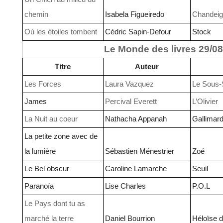
chemin
Isabela Figueiredo
Chandeig
Où les étoiles tombent
Cédric Sapin-Defour
Stock
Le Monde des livres 29/0
Titre
Auteur
Les Forces
Laura Vazquez
Le Sous-
James
Percival Everett
L’Olivier
La Nuit au coeur
Nathacha Appanah
Gallimar
La petite zone avec de
la lumière
Sébastien Ménestrier
Zoé
Le Bel obscur
Caroline Lamarche
Seuil
Paranoïa
Lise Charles
P.O.L
Le Pays dont tu as
marché la terre
Daniel Bourrion
Héloïse 