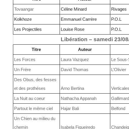
Tovaangar
Céline Minard
Rivages
Kolkhoze
Emmanuel Carrère
P.O.L
Les Projectiles
Louise Rose
P.O.L
Libération – samedi 23/08
Titre
Auteur
Les Forces
Laura Vazquez
Le Sous-
Un Frère
David Thomas
L’Olivier
Des Obus, des fesses
et des prothèses
Arno Bertina
Verticale
La Nuit au coeur
Nathacha Appanah
Gallimar
Partout le même ciel
Hajar Bali
Belfond
Un Chien au milieu du
chemin
Isabela Figueiredo
Chandeig