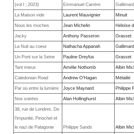
(vol I ; 2023)
Emmanuel Carrère
Gallimard
La Maison vide
Laurent Mauvignier
Minuit
Nous les moches
Jean Michelin
Héloïse 
Jacky
Anthony Passeron
Grasset
La Nuit au coeur
Nathacha Appanah
Gallimar
Un Pont sur la Seine
Pauline Dreyfus
Grasset
Tant mieux
Amélie Nothomb
Albin Mic
Caledonian Road
Andrew O’Hagan
Métailié
Par où entre la lumière
Joyce Maynard
Philippe 
Nos soirées
Alan Hollinghurst
Albin Mic
38, rue de Londres. De
l’impunité, Pinochet et
le nazi de Patagonie
Philippe Sands
Albin Mic