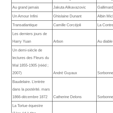
Au grand jamais
Jakuta Alikavazovic
Gallimar
Un Amour Infini
Ghislaine Dunant
Albin Mic
Transatlantique
Camille Corcéjoli
La Contre
Les derniers jours de
Harry Yuan
Arbon
Au diable
Un demi-siècle de
lectures des Fleurs du
Mal 1855-1905 (rééd ;
2007)
André Guyaux
Sorbonne
Baudelaire. L’entrée
dans la postérité. mars
1866-décembre 1872
Catherine Delons
Sorbonne
La Tortue équestre