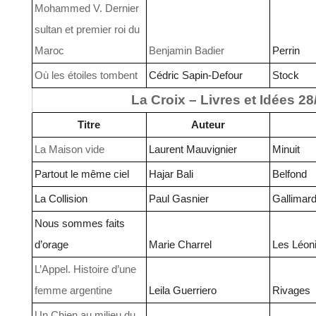
Mohammed V. Dernier
sultan et premier roi du
Maroc
Benjamin Badier
Perrin
Où les étoiles tombent
Cédric Sapin-Defour
Stock
La Croix – Livres et Idées 2
Titre
Auteur
La Maison vide
Laurent Mauvignier
Minuit
Partout le même ciel
Hajar Bali
Belfond
La Collision
Paul Gasnier
Gallimar
Nous sommes faits
d’orage
Marie Charrel
Les Léon
L’Appel. Histoire d’une
femme argentine
Leila Guerriero
Rivages
Un Chien au milieu du