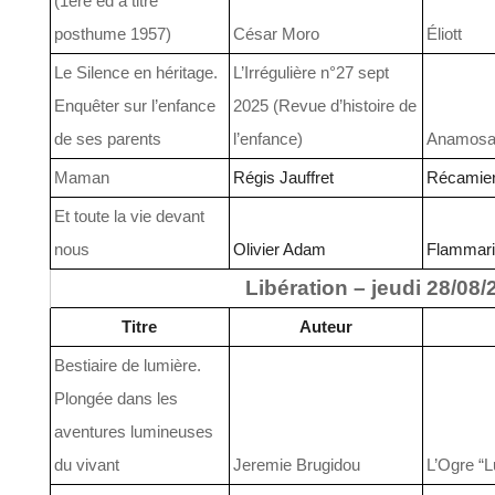
(1ère éd à titre
posthume 1957)
César Moro
Éliott
Le Silence en héritage.
L’Irrégulière n°27 sept
Enquêter sur l’enfance
2025 (Revue d’histoire de
de ses parents
l’enfance)
Anamos
Maman
Régis Jauffret
Récamie
Et toute la vie devant
nous
Olivier Adam
Flammar
Libération – jeudi 28/08
Titre
Auteur
Bestiaire de lumière.
Plongée dans les
aventures lumineuses
du vivant
Jeremie Brugidou
L’Ogre “L