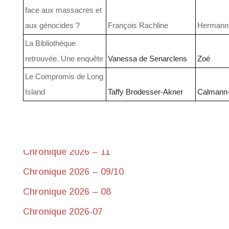
face aux massacres et
aux génocides ?
François Rachline
Hermann
La Bibliothèque
retrouvée. Une enquête
Vanessa de Senarclens
Zoé
Le Compromis de Long
Island
Taffy Brodesser-Akner
Calmann
Chroniques récentes
Chronique 2026-17 du 10 juin
Chronique 2026 – 11
Chronique 2026 – 09/10
Chronique 2026 – 08
Chronique 2026-07