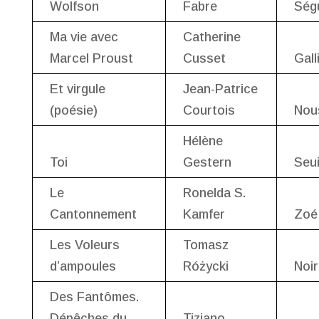
Wolfson
Fabre
Ség
Ma vie avec
Catherine
Marcel Proust
Cusset
Gall
Et virgule
Jean-Patrice
(poésie)
Courtois
Nou
Hélène
Toi
Gestern
Seui
Le
Ronelda S.
Cantonnement
Kamfer
Zoé
Les Voleurs
Tomasz
d’ampoules
Różycki
Noir
Des Fantômes.
Dépêches du
Tiziano