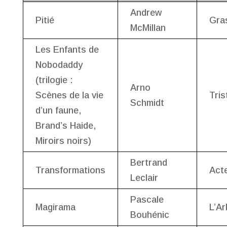
Andrew
Pitié
Gra
McMillan
Les Enfants de
Nobodaddy
(trilogie :
Arno
Scènes de la vie
Tris
Schmidt
d’un faune,
Brand’s Haide,
Miroirs noirs)
Bertrand
Transformations
Act
Leclair
Pascale
Magirama
L’Ar
Bouhénic