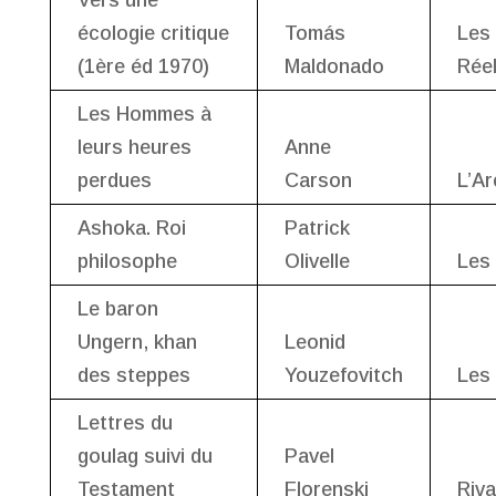
écologie critique
Tomás
Les
(1ère éd 1970)
Maldonado
Rée
Les Hommes à
leurs heures
Anne
perdues
Carson
L’A
Ashoka. Roi
Patrick
philosophe
Olivelle
Les 
Le baron
Ungern, khan
Leonid
des steppes
Youzefovitch
Les
Lettres du
goulag suivi du
Pavel
Testament
Florenski
Riv