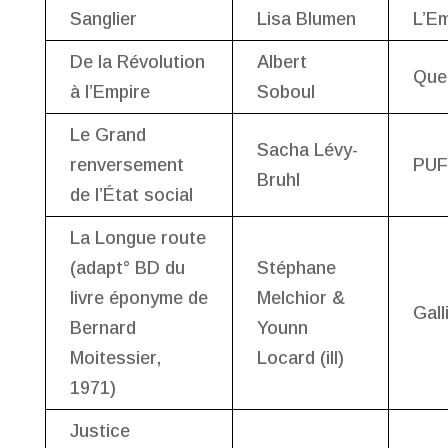
Sanglier
Lisa Blumen
L’Em
De la Révolution
Albert
Que 
à l’Empire
Soboul
Le Grand
Sacha Lévy-
renversement
PUF
Bruhl
de l’État social
La Longue route
(adapt° BD du
Stéphane
livre éponyme de
Melchior &
Gal
Bernard
Younn
Moitessier,
Locard (ill)
1971)
Justice