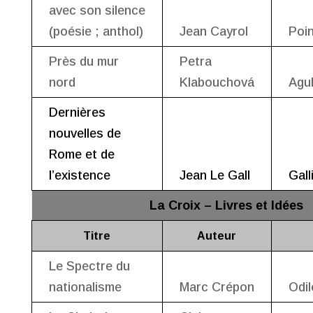
avec son silence
(poésie ; anthol)
Jean Cayrol
Poi
Près du mur
Petra
nord
Klabouchová
Agul
Dernières
nouvelles de
Rome et de
l’existence
Jean Le Gall
Gall
La Croix – Livres et Idées
Titre
Auteur
Le Spectre du
nationalisme
Marc Crépon
Odi