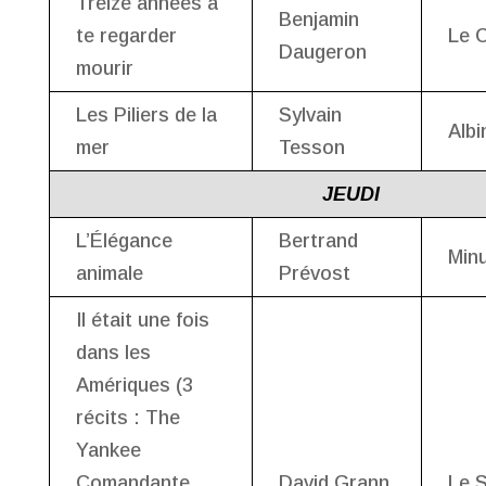
Treize années à
Benjamin
te regarder
Le 
Daugeron
mourir
Les Piliers de la
Sylvain
Albi
mer
Tesson
JEUDI
L’Élégance
Bertrand
Minu
animale
Prévost
Il était une fois
dans les
Amériques (3
récits : The
Yankee
Comandante,
David Grann
Le 