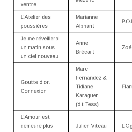
ventre
L’Atelier des
Marianne
P.O.
poussières
Alphant
Je me réveillerai
Anne
un matin sous
Zoé
Brécart
un ciel nouveau
Marc
Fernandez &
Goutte d’or.
Tidiane
Fla
Connexion
Karaguer
(dit Tess)
L’Amour est
demeuré plus
Julien Viteau
L’O