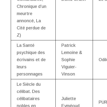
Chronique d’un
meurtre
annoncé, La
Cité perdue de
Z)
La Santé
Patrick
psychique des
Lemoine &
écrivains et de
Sophie
Odi
leurs
Viguier-
personnages
Vinson
Le Siècle du
célibat. Des
célibataires
Juliette
PU
nobles en
Eyméoud