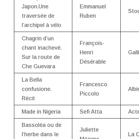
Japon.Une
Emmanuel
Sto
traversée de
Ruben
l’archipel à vélo
Chagrin d’un
François-
chant inachevé.
Henri
Gall
Sur la route de
Désérable
Che Guevara
La Bella
Francesco
confusione.
Albi
Piccolo
Récit
Made in Nigeria
Sefi Atta
Act
Bassoléa ou de
Juliette
l’herbe dans le
La C
Mézenc