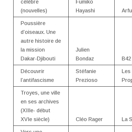
célèbre
Fumiko
(nouvelles)
Hayashi
Arf
Poussière
d’oiseaux. Une
autre histoire de
la mission
Julien
Dakar-Djibouti
Bondaz
B42
Découvrir
Stéfanie
Les
l’antifascisme
Prezioso
Pro
Troyes, une ville
en ses archives
(XIIIe- début
XVIe siècle)
Cléo Rager
La 
Vers une