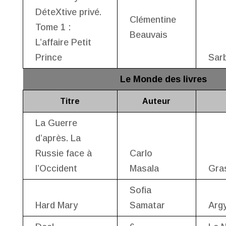
DéteXtive privé.
Clémentine
Tome 1 :
Beauvais
L’affaire Petit
Prince
Sar
Le Monde des livres
Titre
Auteur
La Guerre
d’après. La
Russie face à
Carlo
l’Occident
Masala
Gra
Sofia
Hard Mary
Samatar
Argy