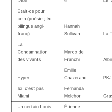
Deal
6
Le 
Était-ce pour
cela (poésie ; éd
bilingue angl-
Hannah
franç)
Sullivan
La 
La
Condamnation
Marco de
des vivants
Franchi
Albi
Émilie
Hyper
Chazerand
PKJ
Ici, c’est pas
Fernanda
Miami
Melchor
Gra
Un certain Louis
Étienne