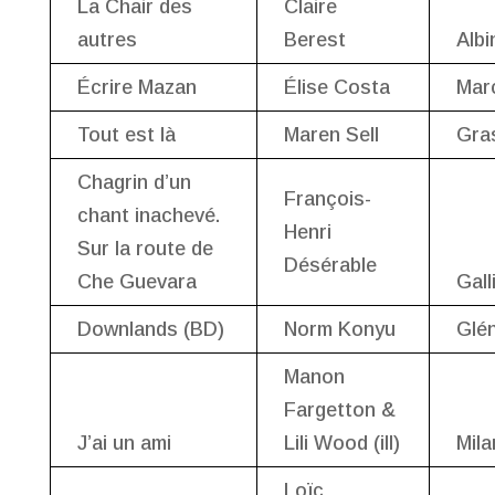
La Chair des
Claire
autres
Berest
Albi
Écrire Mazan
Élise Costa
Marc
Tout est là
Maren Sell
Gra
Chagrin d’un
François-
chant inachevé.
Henri
Sur la route de
Désérable
Che Guevara
Gall
Downlands (BD)
Norm Konyu
Glé
Manon
Fargetton &
J’ai un ami
Lili Wood (ill)
Mila
Loïc