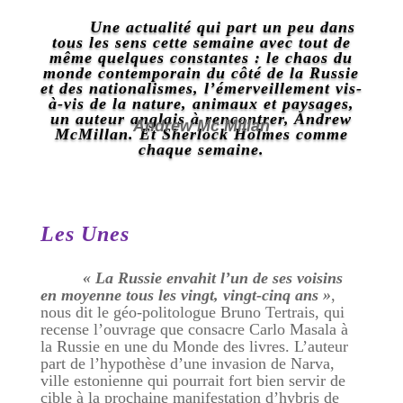
Une actualité qui part un peu dans
tous les sens cette semaine avec tout de
même quelques constantes : le chaos du
monde contemporain du côté de la Russie
et des nationalismes, l’émerveillement vis-
à-vis de la nature, animaux et paysages,
un auteur anglais à rencontrer, Andrew
Andrew Mc Millan
McMillan. Et Sherlock Holmes comme
chaque semaine.
Les Unes
« La Russie envahit l’un de ses voisins
en moyenne tous les vingt, vingt-cinq ans »
,
nous dit le géo-politologue Bruno Tertrais, qui
recense l’ouvrage que consacre Carlo Masala à
la Russie en une du Monde des livres. L’auteur
part de l’hypothèse d’une invasion de Narva,
ville estonienne qui pourrait fort bien servir de
cible à la prochaine manifestation d’hybris de