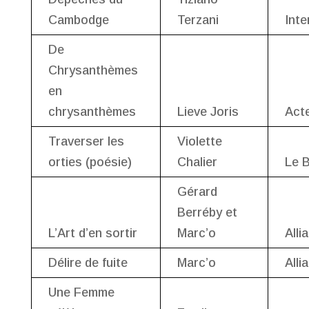
Cambodge
Terzani
Inte
De
Chrysanthèmes
en
chrysanthèmes
Lieve Joris
Act
Traverser les
Violette
orties (poésie)
Chalier
Le 
Gérard
Berréby et
L’Art d’en sortir
Marc’o
Allia
Délire de fuite
Marc’o
Allia
Une Femme