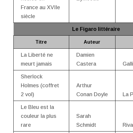
France au XVIIe
siècle
Le Figaro littéraire
Titre
Auteur
La Liberté ne
Damien
meurt jamais
Castera
Gall
Sherlock
Holmes (coffret
Arthur
2 vol)
Conan Doyle
La P
Le Bleu est la
couleur la plus
Sarah
rare
Schmidt
Riv