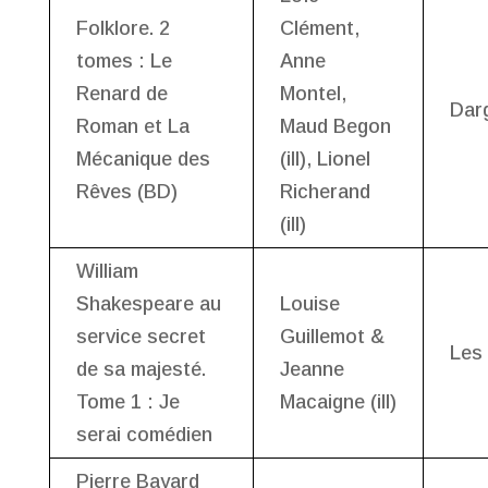
Folklore. 2
Clément,
tomes : Le
Anne
Renard de
Montel,
Dar
Roman et La
Maud Begon
Mécanique des
(ill), Lionel
Rêves (BD)
Richerand
(ill)
William
Shakespeare au
Louise
service secret
Guillemot &
Les 
de sa majesté.
Jeanne
Tome 1 : Je
Macaigne (ill)
serai comédien
Pierre Bayard