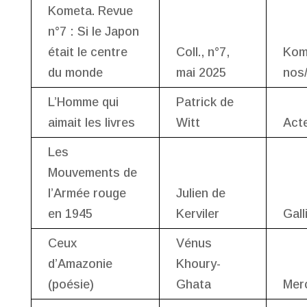
Kometa. Revue
n°7 : Si le Japon
était le centre
Coll., n°7,
Kom
du monde
mai 2025
nos
L’Homme qui
Patrick de
aimait les livres
Witt
Act
Les
Mouvements de
l’Armée rouge
Julien de
en 1945
Kerviler
Gall
Ceux
Vénus
d’Amazonie
Khoury-
(poésie)
Ghata
Mer