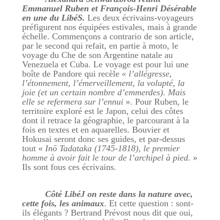
Emmanuel Ruben et François-Henri Désérable
en une du LibéS.
Les deux écrivains-voyageurs
préfigurent nos équipées estivales, mais à grande
échelle. Commençons a contrario de son article,
par le second qui refait, en partie à moto, le
voyage du Che de son Argentine natale au
Venezuela et Cuba. Le voyage est pour lui une
boîte de Pandore qui recèle
« l’allégresse,
l’étonnement, l’émerveillement, la volupté, la
joie (et un certain nombre d’emmerdes). Mais
elle se refermera sur l’ennui
». Pour Ruben, le
territoire exploré est le Japon, celui des côtes
dont il retrace la géographie, le parcourant à la
fois en textes et en aquarelles. Bouvier et
Hokusai seront donc ses guides, et par-dessus
tout «
Inō Tadataka (1745-1818), le premier
homme à avoir fait le tour de l’archipel à pied.
»
Ils sont fous ces écrivains.
Côté LibéJ on reste dans la nature avec,
cette fois, les animaux
. Et cette question : sont-
ils élégants ? Bertrand Prévost nous dit que oui,