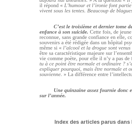
aujourd’hui anéanties.
»
A la question
« Il
il répond «
L’humour et l’ironie font parti
vivent sous les tentes. Beaucoup de blagues
C’est le troisième et dernier tome 
enfance à son suicide.
Cette fois, de jeune
reconnue, sans grande confiance en elle, c
souvenirs a été rédigée dans un hôpital psyc
même si «
l’alcool et la drogue sont venus 
être sa caractéristique majeure sur l’ensem
vie comme poète, pour elle il n’y a pas de f
tu à ce point être normale et ordinaire ? s’
expliquer pourquoi, mais être normale et or
souvienne.
» La différence entre l’intellectu
Une quinzaine assez fournie donc e
sur l’année.
Index des articles parus dans 