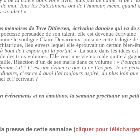
 y a de la colère dans votre livre, mais pas de haine, et de l’h
e de moi. Tous les Palestiniens ont de l’humour, même quand i
 circulent
»
des mémoires de Tove Ditlevsen, écrivaine danoise qui va de 
 poétesse persuadée de son talent, elle est devenue écrivaine
omme le souligne Claire Devarrieux, puisque cette trilogie de
hiatrique, lieu envers lequel elle éprouvait un certain bien-êt
à bout de l’espoir qui la portait
». La suite dans les idées est
ble des trois volumes. Elle veut une vie normale quitte à gagn
aille
.
Réaction d’un de ses maris dans ce volume : «
Pourquo
étonne-t-il ? C’est une évidence que tu ne l’es pas. Je ne peux
dinaire, c’est ce à quoi j’ai toujours aspiré, du plus loin que
el et l’écrivain ?
n événements et en émotions, la semaine prochaine un petit
la presse de cette semaine (
cliquer pour télécharge