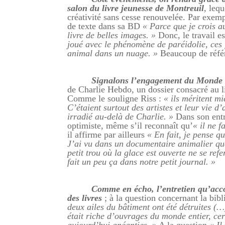
salon du livre jeunesse de Montreuil
, leq
créativité sans cesse renouvelée. Par exemp
de texte dans sa BD
« Parce que je crois a
livre de belles images. »
Donc, le travail es
joué avec le phénomène de paréidolie, ces 
animal dans un nuage. »
Beaucoup de référe
Signalons l’engagement du Monde 
de Charlie Hebdo, un dossier consacré au 
Comme le souligne Riss :
« ils méritent m
C’étaient surtout des artistes et leur vie d
irradié au-delà de Charlie. »
Dans son entr
optimiste, même s’il reconnaît qu’
« il ne f
il affirme par ailleurs
« En fait, je pense q
J’ai vu dans un documentaire animalier que 
petit trou où la glace est ouverte ne se ref
fait un peu ça dans notre petit journal. »
Comme en écho, l’entretien qu’acc
des livres
; à la question concernant la bib
deux ailes du bâtiment ont été détruites (
était riche d’ouvrages du monde entier, cer