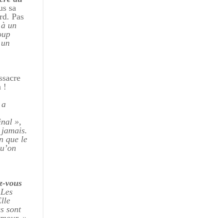
us sa
rd. Pas
 à un
oup
 un
ssacre
 !
.
 a
inal »
,
 jamais.
n que le
qu’on
z-vous
 Les
lle
s sont