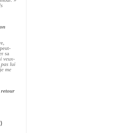
umour. »
ls
son
re,
 peut-
er sa
i veux-
 pas lui
 je me
 retour
r
)