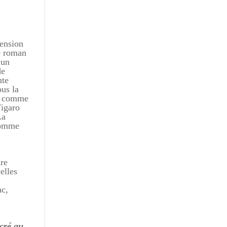
cension
le roman
 un
de
nte
us la
nt comme
Figaro
La
comme
ire
celles
e
ac,
cré au