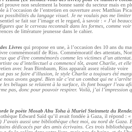
uel prouve non seulement la bonne santé du secteur mais en pl
le à l’occasion de l’entretien en ouverture avec Matthias Pica
ux possibilités du langage visuel. Je ne voulais pas me limiter
sentiel se fait sur l’image et le regard, à savoir :
« J’ai beauc
figures que le cerveau reconnaît dans les formes, comme voir
nces de littérature jeunesse dans le cahier.
des Livres
qui propose en une, à l’occasion des 10 ans du ma
livre commémoratif de Riss. Commémoratif des attentats, Non
ieux que d’être commémorés comme les victimes d’un attentat
’artiste ou d’intellectuel a commencé tôt, avant Charlie, et elle
etien avec Jean Birnbaum, Riss apparaît assez réaliste voire
aut pas se faire d’illusion, le style Charlie a toujours été marg
ue nous avons gagné. Bien sûr c’est un combat qui ne s’arrête
les bélugas se relaient à la surface, ils font bouger l’eau afi
erme pas, donc pour pouvoir respirer. Voilà, j’ai l’impression 
orde le poète Mosab Abu Toha à Muriel Steinmetz du Rende
liothèque Edward Saïd qu’il avait fondée à Gaza, il répond
:
«
…) J’avais aussi une bibliothèque chez moi, au nord de Gaza. E
tains dédicacés par des amis écrivains. Ces trois bibliothèque