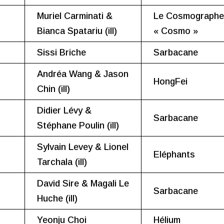
Muriel Carminati &
Le Cosmograph
Bianca Spatariu (ill)
« Cosmo »
Sissi Briche
Sarbacane
Andréa Wang & Jason
HongFei
Chin (ill)
Didier Lévy &
Sarbacane
Stéphane Poulin (ill)
Sylvain Levey & Lionel
Eléphants
Tarchala (ill)
David Sire & Magali Le
Sarbacane
Huche (ill)
Yeonju Choi
Hélium