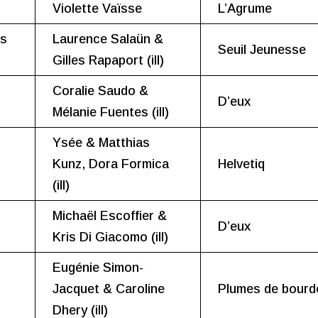
Violette Vaïsse
L’Agrume
es
Laurence Salaün &
Seuil Jeunesse
Gilles Rapaport (ill)
Coralie Saudo &
D’eux
Mélanie Fuentes (ill)
Ysée & Matthias
Kunz, Dora Formica
Helvetiq
(ill)
Michaël Escoffier &
D’eux
Kris Di Giacomo (ill)
Eugénie Simon-
Jacquet & Caroline
Plumes de bourd
Dhery (ill)