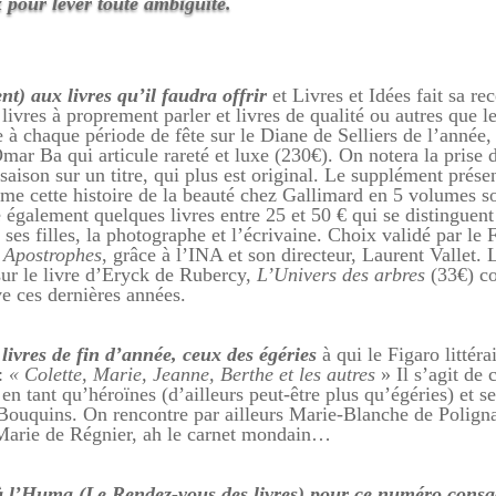
 pour lever toute ambiguïté.
) aux livres qu’il faudra offrir
et Livres et Idées fait sa re
ivres à proprement parler et livres de qualité ou autres que 
à chaque période de fête sur le Diane de Selliers de l’année,
r Ba qui articule rareté et luxe (230€). On notera la prise 
 saison sur un titre, qui plus est original. Le supplément prése
e cette histoire de la beauté
chez Gallimard en 5 volumes so
 également quelques livres entre 25 et 50 € qui se distingue
ses filles, la photographe et l’écrivaine. Choix validé par le 
 Apostrophes
, grâce à l’INA et son directeur, Laurent Vallet. 
 sur le livre d’Eryck de Rubercy,
L’Univers des arbres
(33€) 
ve ces dernières années.
livres de fin d’année, ceux des égéries
à qui le Figaro littéra
 :
« Colette, Marie, Jeanne, Berthe et les autres
» Il s’agit de 
n tant qu’héroïnes (d’ailleurs peut-être plus qu’égéries) et s
 Bouquins. On rencontre par ailleurs Marie-Blanche de Polign
Marie de Régnier, ah le carnet mondain…
à l’Huma (Le Rendez-vous des livres) pour ce numéro consa