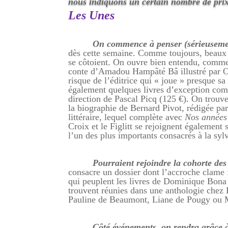
nous indiquons un certain nombre de prix
Les Unes
On commence à penser (sérieusement
dès cette semaine. Comme toujours, beaux l
se côtoient. On ouvre bien entendu, comme 
conte d’Amadou Hampâté Bâ illustré par Oma
risque de l’éditrice qui « joue » presque sa
également quelques livres d’exception comm
direction de Pascal Picq (125 €)
.
On trouve
la biographie de Bernard Pivot, rédigée par 
littéraire, lequel complète avec
Nos années
Croix et le Figlitt se rejoignent également
l’un des plus importants consacrés à la syl
Pourraient rejoindre la cohorte des 
consacre un dossier dont l’accroche clame
qui peuplent les livres de Dominique Bona e
trouvent réunies dans une anthologie chez
Pauline de Beaumont, Liane de Pougy ou 
Côté événements, on rendra grâce 