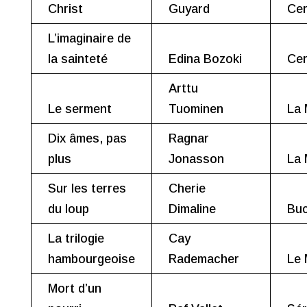
Christ
Guyard
Cer
L’imaginaire de
la sainteté
Edina Bozoki
Cer
Arttu
Le serment
Tuominen
La 
Dix âmes, pas
Ragnar
plus
Jonasson
La 
Sur les terres
Cherie
du loup
Dimaline
Buc
La trilogie
Cay
hambourgeoise
Rademacher
Le
Mort d’un