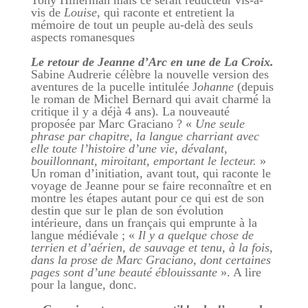
Tony Hillerman mais ce serait réducteur vis-à-
vis de
Louise,
qui raconte et entretient la
mémoire de tout un peuple au-delà des seuls
aspects romanesques
Le retour de Jeanne d’Arc en une de La Croix.
Sabine Audrerie célèbre la nouvelle version des
aventures de la pucelle intitulée J
ohanne
(depuis
le roman de Michel Bernard qui avait charmé la
critique il y a déjà 4 ans). La nouveauté
proposée par Marc Graciano ? «
Une seule
phrase par chapitre, la langue charriant avec
elle toute l’histoire d’une vie, dévalant,
bouillonnant, miroitant, emportant le lecteur.
»
Un roman d’initiation, avant tout, qui raconte le
voyage de Jeanne pour se faire reconnaître et en
montre les étapes autant pour ce qui est de son
destin que sur le plan de son évolution
intérieure, dans un français qui emprunte à la
langue médiévale ; «
Il y a quelque chose de
terrien et d’aérien, de sauvage et tenu, à la fois,
dans la prose de Marc Graciano, dont certaines
pages sont d’une beauté éblouissante
». A lire
pour la langue, donc.