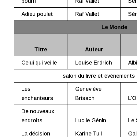
pourri
Raf Vallet
Sér
Adieu poulet
Raf Vallet
Sér
Le Monde
Titre
Auteur
Celui qui veille
Louise Erdrich
Alb
salon du livre et événements
Les
Geneviève
enchanteurs
Brisach
L’Ol
De nouveaux
endroits
Lucile Génin
Le 
La décision
Karine Tuil
Gal