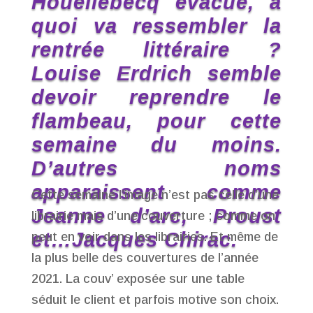
Houellebecq évacué, à
quoi va ressembler la
rentrée littéraire ?
Louise Erdrich semble
devoir reprendre le
flambeau, pour cette
semaine du moins.
D’autres noms
apparaissent comme
Cette semaine l’image n’est pas celle d’une
Jeanne d’arc, Proust
librairie mais d’une couverture ; comme on
et…Jacques Chirac
.
peut en voir dans les librairies. Et même de
la plus belle des couvertures de l’année
2021. La couv’ exposée sur une table
séduit le client et parfois motive son choix.