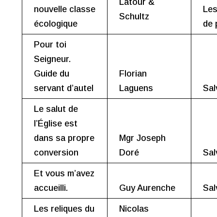
Latour &
nouvelle classe
Les
Schultz
écologique
de 
Pour toi
Seigneur.
Guide du
Florian
servant d’autel
Laguens
Sal
Le salut de
l’Église est
dans sa propre
Mgr Joseph
conversion
Doré
Sal
Et vous m’avez
accueilli.
Guy Aurenche
Sal
Les reliques du
Nicolas