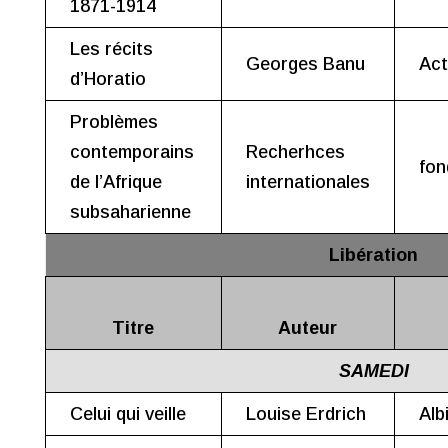
1871-1914
Les récits
Georges Banu
Act
d’Horatio
Problèmes
contemporains
Recherhces
fon
de l’Afrique
internationales
subsaharienne
Libération
Titre
Auteur
SAMEDI
Celui qui veille
Louise Erdrich
Alb