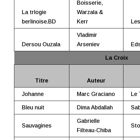
Boisserie,
La trlogie
Warzala &
berlinoise.BD
Kerr
Les
Vladimir
Dersou Ouzala
Arseniev
Eds
La Croix
Titre
Auteur
Johanne
Marc Graciano
Le 
Bleu nuit
Dima Abdallah
Sab
Gabrielle
Sauvagines
St
Filteau-Chiba