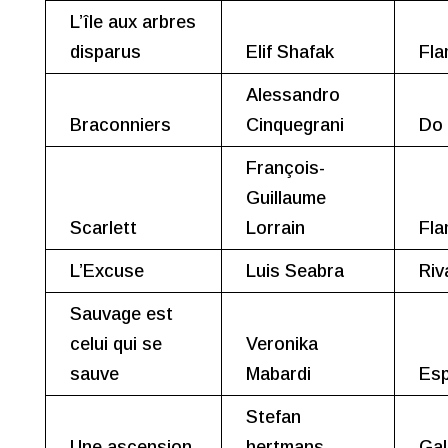
L’île aux arbres
disparus
Elif Shafak
Fla
Alessandro
Braconniers
Cinquegrani
Do
François-
Guillaume
Scarlett
Lorrain
Fla
L’Excuse
Luis Seabra
Riv
Sauvage est
celui qui se
Veronika
sauve
Mabardi
Esp
Stefan
Une ascension
hertmans
Gal