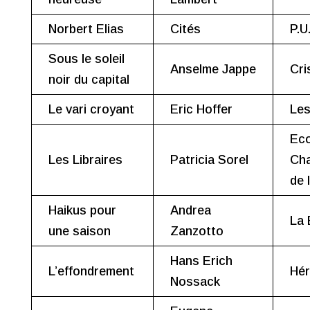
Norbert Elias
Cités
P.U
Sous le soleil
Anselme Jappe
Cri
noir du capital
Le vari croyant
Eric Hoffer
Les
Eco
Les Libraires
Patricia Sorel
Ch
de 
Haikus pour
Andrea
La 
une saison
Zanzotto
Hans Erich
L’effondrement
Hér
Nossack