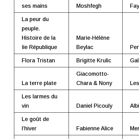
ses mains
Moshfegh
Fay
La peur du
peuple.
Histoire de la
Marie-Hélène
Iie République
Beylac
Per
Flora Tristan
Brigitte Krulic
Gal
Giacomotto-
La terre plate
Chara & Nony
Les
Les larmes du
vin
Daniel Picouly
Alb
Le goût de
l’hiver
Fabienne Alice
Mer