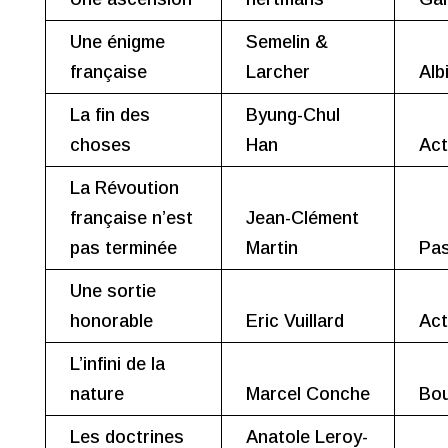
Une énigme
Semelin &
française
Larcher
Alb
La fin des
Byung-Chul
choses
Han
Act
La Révoution
française n’est
Jean-Clément
pas terminée
Martin
Pa
Une sortie
honorable
Eric Vuillard
Act
L’infini de la
nature
Marcel Conche
Bou
Les doctrines
Anatole Leroy-