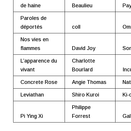
de haine
Beaulieu
Pa
Paroles de
déportés
coll
Om
Nos vies en
flammes
David Joy
Son
L’apparence du
Charlotte
vivant
Bourlard
Inc
Concrete Rose
Angie Thomas
Na
Leviathan
Shiro Kuroi
Ki-
Philippe
Pi Ying Xi
Forrest
Gal