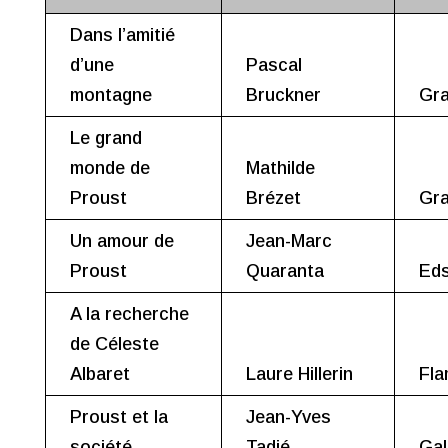
Dans l’amitié
d’une
Pascal
montagne
Bruckner
Gra
Le grand
monde de
Mathilde
Proust
Brézet
Gra
Un amour de
Jean-Marc
Proust
Quaranta
Eds
A la recherche
de Céleste
Albaret
Laure Hillerin
Fla
Proust et la
Jean-Yves
société
Tadié
Gal