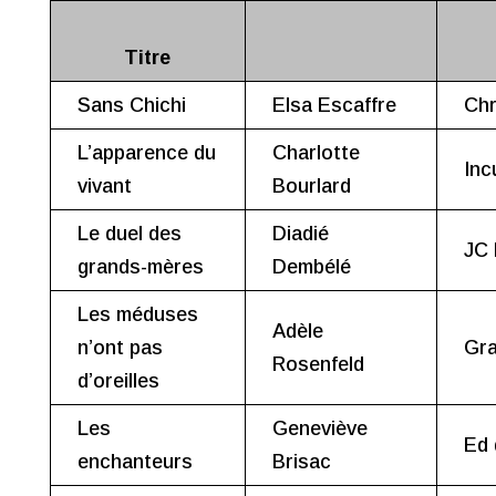
Titre
Sans Chichi
Elsa Escaffre
Chr
L’apparence du
Charlotte
Inc
vivant
Bourlard
Le duel des
Diadié
JC 
grands-mères
Dembélé
Les méduses
Adèle
n’ont pas
Gra
Rosenfeld
d’oreilles
Les
Geneviève
Ed 
enchanteurs
Brisac