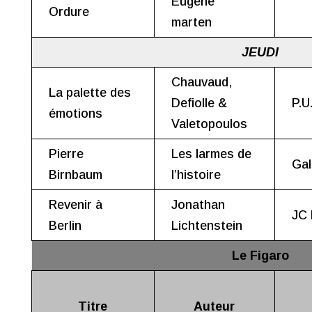
Eugene
Ordure
marten
JEUDI
Chauvaud,
La palette des
Defiolle &
P.U
émotions
Valetopoulos
Pierre
Les larmes de
Gal
Birnbaum
l’histoire
Revenir à
Jonathan
JC 
Berlin
Lichtenstein
Le Figaro
Titre
Auteur