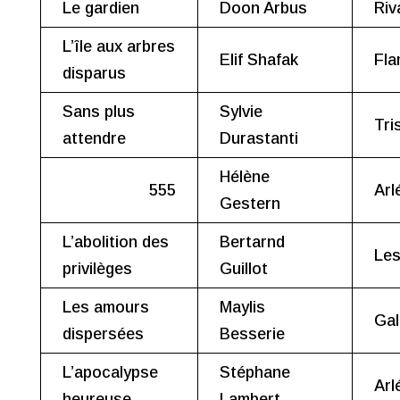
Le gardien
Doon Arbus
Riv
L’île aux arbres
Elif Shafak
Fla
disparus
Sans plus
Sylvie
Tri
attendre
Durastanti
Hélène
555
Arl
Gestern
L’abolition des
Bertarnd
Les
privilèges
Guillot
Les amours
Maylis
Gal
dispersées
Besserie
L’apocalypse
Stéphane
Arl
heureuse
Lambert