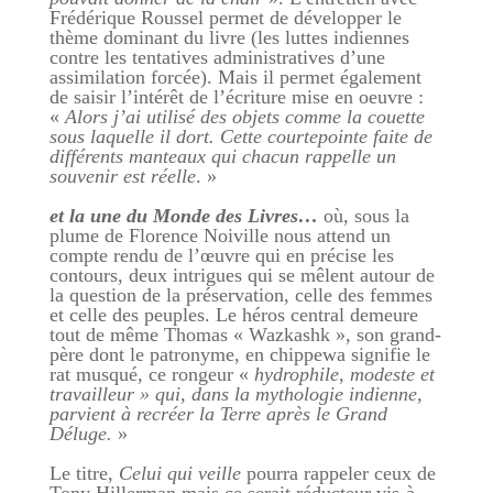
Frédérique Roussel permet de développer le
thème dominant du livre (les luttes indiennes
contre les tentatives administratives d’une
assimilation forcée). Mais il permet également
de saisir l’intérêt de l’écriture mise en oeuvre :
«
Alors j’ai utilisé des objets comme la couette
sous laquelle il dort. Cette courtepointe faite de
différents manteaux qui chacun rappelle un
souvenir est réelle
. »
et la une du Monde des Livres…
où, sous la
plume de Florence Noiville nous attend un
compte rendu de l’œuvre qui en précise les
contours, deux intrigues qui se mêlent autour de
la question de la préservation, celle des femmes
et celle des peuples. Le héros central demeure
tout de même Thomas « Wazkashk », son grand-
père dont le patronyme, en chippewa signifie le
rat musqué, ce rongeur «
hydrophile, modeste et
travailleur » qui, dans la mythologie indienne,
parvient à recréer la Terre après le Grand
Déluge.
»
Le titre,
Celui qui veille
pourra rappeler ceux de