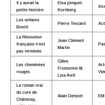
Il y aurait la
Elsa jonquet-
Inc
petite histoire
Kornberg
Les enfants
Pierre Testard
Act
Boetti
La Révoution
Jean-Clément
française n’est
Pa
Martin
pas terminée
Gilles
Les cheminées
Art
Fromontei l&
rouges
Vie
Lisa Avril
Le roman vrai
du curé de
Alain Denizet
EM 
Châtenay,