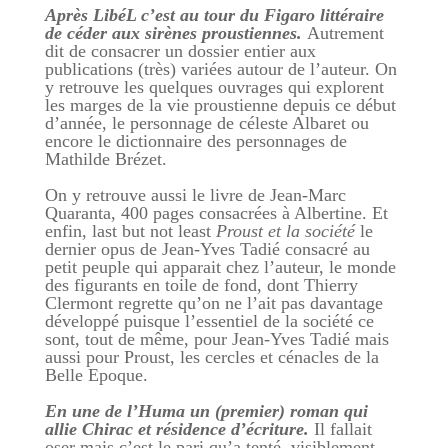
Après LibéL c’est au tour du Figaro littéraire
de céder aux sirènes proustiennes.
Autrement
dit de consacrer un dossier entier aux
publications (très) variées autour de l’auteur. On
y retrouve les quelques ouvrages qui explorent
les marges de la vie proustienne depuis ce début
d’année, le personnage de céleste Albaret ou
encore le dictionnaire des personnages de
Mathilde Brézet.
On y retrouve aussi le livre de Jean-Marc
Quaranta, 400 pages consacrées à Albertine. Et
enfin, last but not least
Proust et la société
le
dernier opus de Jean-Yves Tadié consacré au
petit peuple qui apparait chez l’auteur, le monde
des figurants en toile de fond, dont Thierry
Clermont regrette qu’on ne l’ait pas davantage
développé puisque l’essentiel de la société ce
sont, tout de même, pour Jean-Yves Tadié mais
aussi pour Proust, les cercles et cénacles de la
Belle Epoque.
En une de l’Huma un (premier) roman qui
allie Chirac et résidence d’écriture.
Il fallait
oser mais c’est le pari qu’a tenté, visiblement