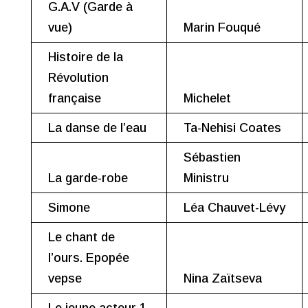
G.A.V (Garde à
vue)
Marin Fouqué
Histoire de la
Révolution
française
Michelet
La danse de l’eau
Ta-Nehisi Coates
Sébastien
La garde-robe
Ministru
Simone
Léa Chauvet-Lévy
Le chant de
l’ours. Epopée
vepse
Nina Zaïtseva
Le jeune acteur 1