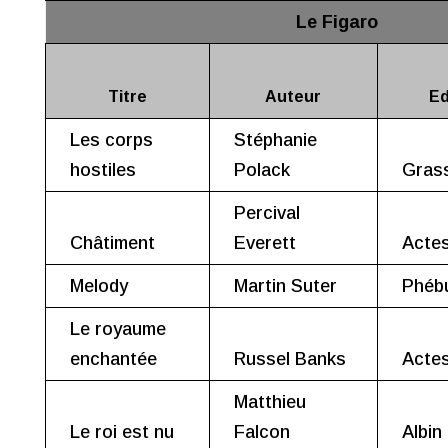
Le Figaro
Titre
Auteur
Ed
Les corps
Stéphanie
hostiles
Polack
Gras
Percival
Châtiment
Everett
Acte
Melody
Martin Suter
Phéb
Le royaume
enchantée
Russel Banks
Acte
Matthieu
Le roi est nu
Falcon
Albin