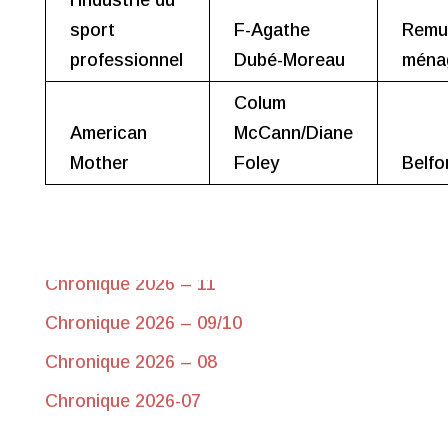
l’industrie du
sport
F-Agathe
Remu
professionnel
Dubé-Moreau
ména
Colum
American
McCann/Diane
Mother
Foley
Belfo
Chroniques récentes
Chronique 2026-17 du 10 juin
Chronique 2026 – 11
Chronique 2026 – 09/10
Chronique 2026 – 08
Chronique 2026-07