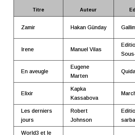
Titre
Auteur
Ed
Zamir
Hakan Günday
Galli
Editi
Irene
Manuel Vilas
Sous
Eugene
En aveugle
Quid
Marten
Kapka
Elixir
March
Kassabova
Les derniers
Robert
Editi
jours
Johnson
sarb
World3 et le