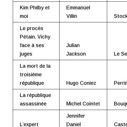
Kim Philby et
Emmanuel
moi
Villin
Stoc
Le procès
Pétain. Vichy
face à ses
Julian
juges
Jackson
Le Se
La mort de la
troisième
république
Hugo Coniez
Perri
La république
assassinée
Michel Cointet
Bouq
Jennifer
L’expert
Daniel
Cast