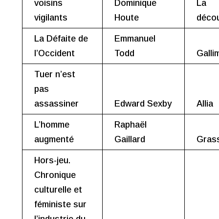
voisins
Dominique
La
vigilants
Houte
déco
La Défaite de
Emmanuel
l’Occident
Todd
Galli
Tuer n’est
pas
assassiner
Edward Sexby
Allia
L’homme
Raphaël
augmenté
Gaillard
Gras
Hors-jeu.
Chronique
culturelle et
féministe sur