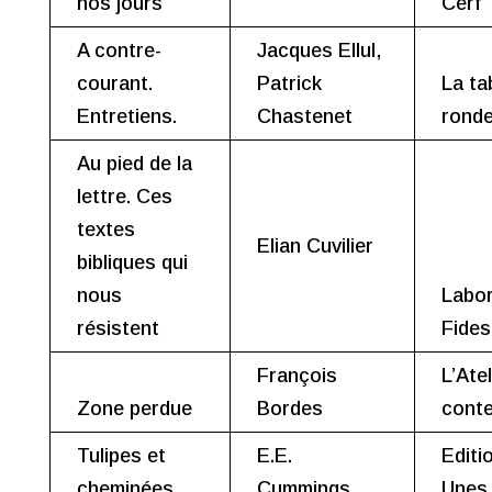
nos jours
Cerf
A contre-
Jacques Ellul,
courant.
Patrick
La ta
Entretiens.
Chastenet
rond
Au pied de la
lettre. Ces
textes
Elian Cuvilier
bibliques qui
nous
Labor
résistent
Fides
François
L’Atel
Zone perdue
Bordes
cont
Tulipes et
E.E.
Editi
cheminées
Cummings
Unes