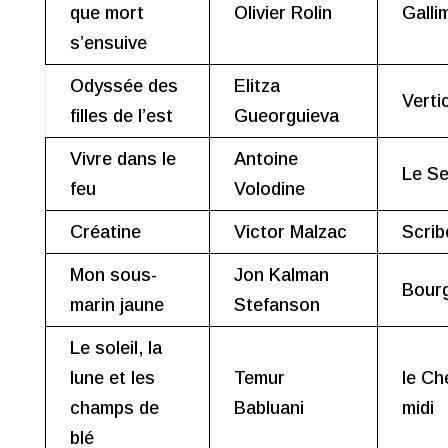
que mort
Olivier Rolin
Galli
s’ensuive
Odyssée des
Elitza
Verti
filles de l’est
Gueorguieva
Vivre dans le
Antoine
Le Se
feu
Volodine
Créatine
Victor Malzac
Scrib
Mon sous-
Jon Kalman
Bour
marin jaune
Stefanson
Le soleil, la
lune et les
Temur
le Ch
champs de
Babluani
midi
blé