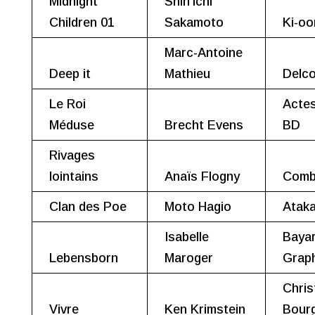
Midnight
Shin’ichi
Children 01
Sakamoto
Ki-oo
Marc-Antoine
Deep it
Mathieu
Delco
Le Roi
Acte
Méduse
Brecht Evens
BD
Rivages
lointains
Anaïs Flogny
Com
Clan des Poe
Moto Hagio
Atak
Isabelle
Baya
Lebensborn
Maroger
Grap
Chris
Vivre
Ken Krimstein
Bour