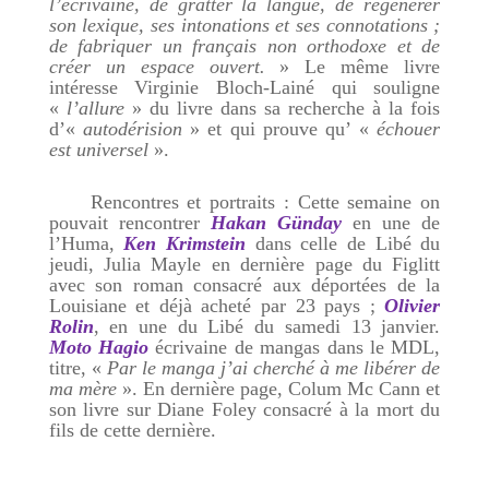
l’écrivaine, de gratter la langue, de régénérer
son lexique, ses intonations et ses connotations ;
de fabriquer un français non orthodoxe et de
créer un espace ouvert.
» Le même livre
intéresse Virginie Bloch-Lainé qui souligne
«
l’allure
» du livre dans sa recherche à la fois
d’«
autodérision
» et qui prouve qu’ «
échouer
est universel
».
Rencontres et portraits : Cette semaine on
pouvait rencontrer
Hakan Günday
en une de
l’Huma,
Ken Krimstein
dans celle de Libé du
jeudi, Julia Mayle en dernière page du Figlitt
avec son roman consacré aux déportées de la
Louisiane et déjà acheté par 23 pays ;
Olivier
Rolin
, en une du Libé du samedi 13 janvier.
Moto Hagio
écrivaine de mangas dans le MDL,
titre, «
Par le manga j’ai cherché à me libérer de
ma mère
». En dernière page, Colum Mc Cann et
son livre sur Diane Foley consacré à la mort du
fils de cette dernière.