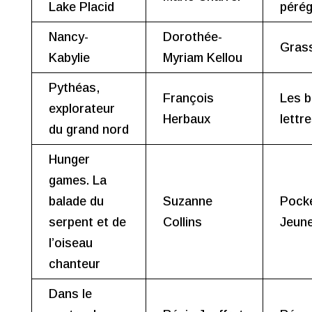
Lake Placid
pérég
Nancy-
Dorothée-
Gras
Kabylie
Myriam Kellou
Pythéas,
François
Les b
explorateur
Herbaux
lettr
du grand nord
Hunger
games. La
balade du
Suzanne
Pock
serpent et de
Collins
Jeun
l’oiseau
chanteur
Dans le