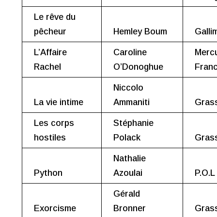
Le rêve du
pêcheur
Hemley Boum
Galli
L’Affaire
Caroline
Merc
Rachel
O’Donoghue
Fran
Niccolo
La vie intime
Ammaniti
Gras
Les corps
Stéphanie
hostiles
Polack
Gras
Nathalie
Python
Azoulai
P.O.L
Gérald
Exorcisme
Bronner
Gras