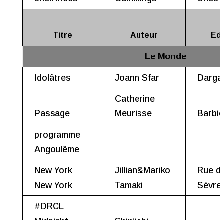
Titre
Auteur
Ed
Le Monde
Idolâtres
Joann Sfar
Darg
Catherine
Passage
Meurisse
Barbi
programme
Angoulême
New York
Jillian&Mariko
Rue 
New York
Tamaki
Sévr
#DRCL