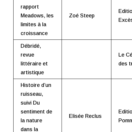
rapport
Editi
Meadows, les
Zoé Steep
Excè
limites à la
croissance
Débridé,
revue
Le Cé
littéraire et
des t
artistique
Histoire d’un
ruisseau,
suivi Du
sentiment de
Editi
Elisée Reclus
la nature
Pomm
dans la