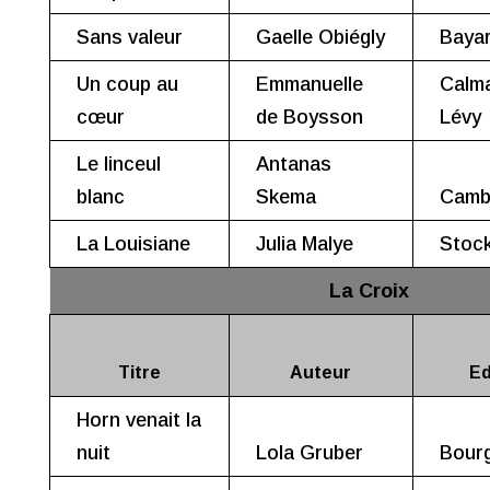
Sans valeur
Gaelle Obiégly
Baya
Un coup au
Emmanuelle
Calm
cœur
de Boysson
Lévy
Le linceul
Antanas
blanc
Skema
Camb
La Louisiane
Julia Malye
Stoc
La Croix
Titre
Auteur
Ed
Horn venait la
nuit
Lola Gruber
Bour