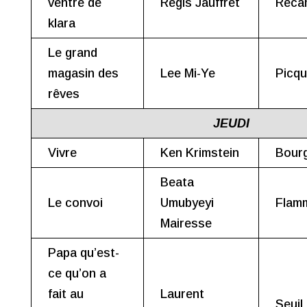
ventre de
Régis Jauffret
Réca
klara
Le grand
magasin des
Lee Mi-Ye
Picqu
rêves
JEUDI
Vivre
Ken Krimstein
Bour
Beata
Le convoi
Umubyeyi
Flam
Mairesse
Papa qu’est-
ce qu’on a
fait au
Laurent
Seuil