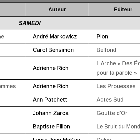
Auteur
Editeur
SAMEDI
ne
André Markowicz
Plon
Carol Bensimon
Belfond
L’Arche « Des Éc
Adrienne Rich
pour la parole »
femmes
Adrienne Rich
Les Prouesses
Ann Patchett
Actes Sud
Johann Zarca
Goutte d’Or
Baptiste Fillon
Le Bruit du Mon