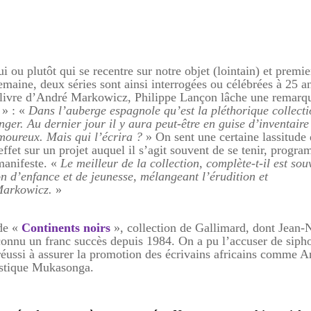
ou plutôt qui se recentre sur notre objet (lointain) et premie
semaine, deux séries sont ainsi interrogées ou célébrées à 25 a
au livre d’André Markowicz, Philippe Lançon lâche une remarq
» :
«
Dans l’auberge espagnole qu’est la pléthorique collect
nger. Au dernier jour il y aura peut-être en guise d’inventaire
moureux. Mais qui l’écrira ?
» On sent une certaine lassitude 
effet sur un projet auquel il s’agit souvent de se tenir, progr
manifeste. «
Le meilleur de la collection, complète-t-il est sou
n d’enfance et de jeunesse, mélangeant l’érudition et
 Markowicz.
»
de «
Continents noirs
», collection de Gallimard, dont Jean-
a connu un franc succès depuis 1984. On a pu l’accuser de siph
 réussi à assurer la promotion des écrivains africains comme 
stique Mukasonga.