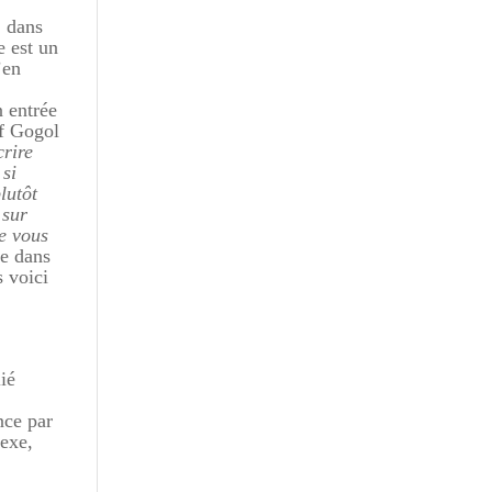
, dans
e est un
’en
n entrée
f Gogol
crire
 si
lutôt
 sur
ne vous
ée dans
s voici
lié
nce par
sexe,