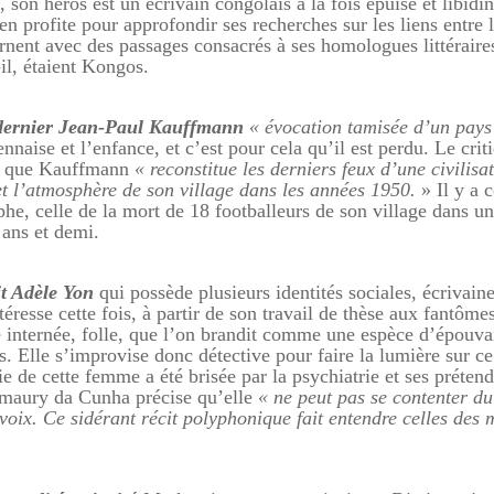
i, son héros est un écrivain congolais à la fois épuisé et libidi
l en profite pour approfondir ses recherches sur les liens entre
ernent avec des passages consacrés à ses homologues littéraire
il, étaient Kongos.
 dernier Jean-Paul Kauffmann
« évocation tamisée d’un pays
rennaise et l’enfance, et c’est pour cela qu’il est perdu. Le crit
ne que Kauffmann
« reconstitue les derniers feux d’une civilisa
 et l’atmosphère de son village dans les années 1950.
» Il y a
phe, celle de la mort de 18 footballeurs de son village dans u
 ans et demi.
t Adèle Yon
qui possède plusieurs identités sociales, écrivaine
éresse cette fois, à partir de son travail de thèse aux fantôme
le internée, folle, que l’on brandit comme une espèce d’épouva
s. Elle s’improvise donc détective pour faire la lumière sur ce
 de cette femme a été brisée par la psychiatrie et ses préten
 Amaury da Cunha précise qu’elle
« ne peut pas se contenter du
 voix. Ce sidérant récit polyphonique fait entendre celles des 