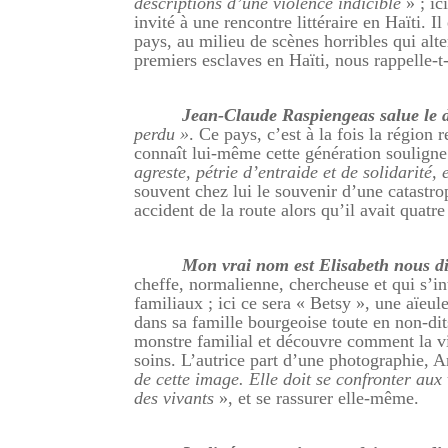
descriptions d’une violence indicible
» ; ic
invité à une rencontre littéraire en Haïti. I
pays, au milieu de scènes horribles qui alt
premiers esclaves en Haïti, nous rappelle-t-
Jean-Claude Raspiengeas salue le
perdu »
. Ce pays, c’est à la fois la région 
connaît lui-même cette génération soulig
agreste, pétrie d’entraide et de solidarité,
souvent chez lui le souvenir d’une catastro
accident de la route alors qu’il avait quatre
Mon vrai nom est Elisabeth nous di
cheffe, normalienne, chercheuse et qui s’int
familiaux ; ici ce sera « Betsy », une aïeu
dans sa famille bourgeoise toute en non-dit
monstre familial et découvre comment la vie
soins. L’autrice part d’une photographie,
de cette image. Elle doit se confronter aux
des vivants
», et se rassurer elle-même.