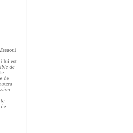
ïssaoui
 lui est
ible de
de
le de
notera
ssion
 le
 de