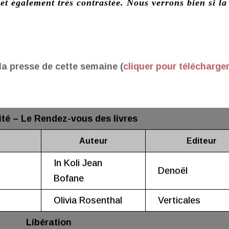
t également très contrastée. Nous verrons bien si la
la presse de cette semaine (
cliquer pour télécharge
té – Le Rendez-vous des livres
Auteur
Editeur
In Koli Jean
Denoël
Bofane
Olivia Rosenthal
Verticales
Libération