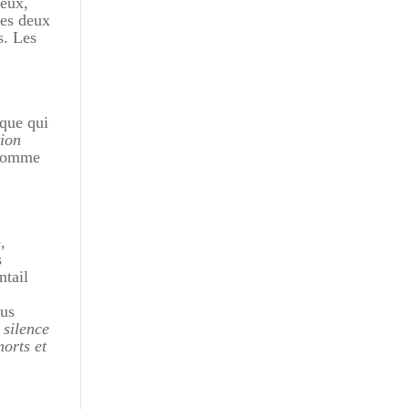
neux,
 les deux
s. Les
ique qui
tion
 comme
n
,
s
ntail
dus
 silence
morts et