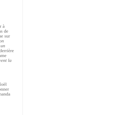
r à
ns de
ue sur
ion
 un
derrière
amme
vent la
Noël
onner
Ananda