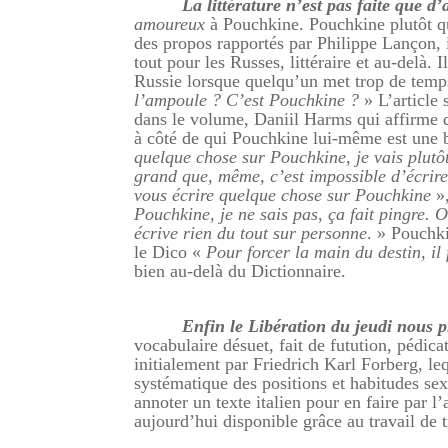
La littérature n’est pas faite que d
amoureux
à Pouchkine. Pouchkine plutôt que
des propos rapportés par Philippe Lançon, i
tout pour les Russes, littéraire et au-delà.
Russie lorsque quelqu’un met trop de temps
l’ampoule ? C’est Pouchkine ?
» L’article
dans le volume, Daniil Harms qui affirme 
à côté de qui Pouchkine lui-même est une b
quelque chose sur Pouchkine, je vais plutô
grand que, même, c’est impossible d’écrire
vous écrire quelque chose sur Pouchkine
»,
Pouchkine, je ne sais pas, ça fait pingre. 
écrive rien du tout sur personne
. » Pouchki
le Dico «
Pour forcer la main du destin, il 
bien au-delà du Dictionnaire.
Enfin le Libération du jeudi nous 
vocabulaire désuet, fait de futution, pédica
initialement par Friedrich Karl Forberg, leq
systématique des positions et habitudes se
annoter un texte italien pour en faire par l
aujourd’hui disponible grâce au travail de