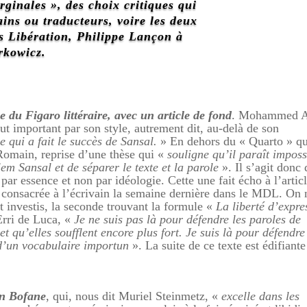
rginales », des choix critiques qui
ins ou traducteurs, voire les deux
s Libération, Philippe Lançon à
kowicz.
u Figaro littéraire, avec un article de fond
. Mohammed A
out important par son style, autrement dit, au-delà de son
e qui a fait le succès de Sansal.
» En dehors du « Quarto » qui
a Romain, reprise d’une thèse qui «
souligne qu’il paraît imposs
m Sansal et de séparer le texte et la parole
». Il s’agit donc 
par essence et non par idéologie. Cette une fait écho à l’artic
 consacrée à l’écrivain la semaine dernière dans le MDL. On 
 investis, la seconde trouvant la formule «
La liberté d’expre
Erri de Luca, «
J
e ne suis pas là pour défendre les paroles de
t qu’elles soufflent encore plus fort. Je suis là pour défendre
 d’un vocabulaire importun
». La suite de ce texte est édifiante
an Bofane
, qui, nous dit Muriel Steinmetz, «
excelle dans les