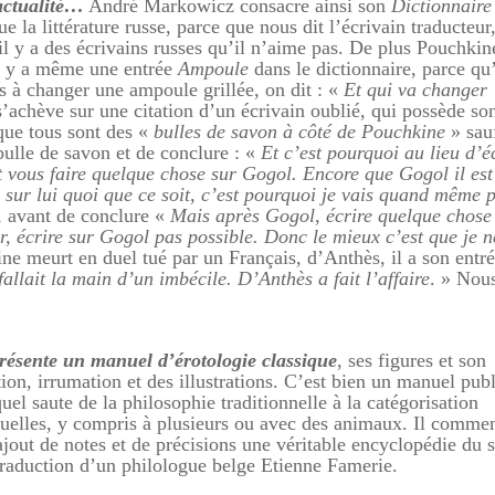
’actualité…
André Markowicz consacre ainsi son
Dictionnaire
 la littérature russe, parce que nous dit l’écrivain traducteur
l y a des écrivains russes qu’il n’aime pas. De plus Pouchkin
 Il y a même une entrée
Ampoule
dans le dictionnaire, parce qu
 à changer une ampoule grillée, on dit : «
Et qui va changer
 s’achève sur une citation d’un écrivain oublié, qui possède so
que tous sont des «
bulles de savon à côté de Pouchkine
» sau
ulle de savon et de conclure : «
Et c’est pourquoi au lieu d’é
t vous faire quelque chose sur Gogol. Encore que Gogol il est
 sur lui quoi que ce soit, c’est pourquoi je vais quand même p
 avant de conclure «
Mais après Gogol, écrire quelque chose
Or, écrire sur Gogol pas possible. Donc le mieux c’est que je 
ne meurt en duel tué par un Français, d’Anthès, il a son entr
fallait la main d’un imbécile. D’Anthès a fait l’affaire
. » Nou
présente un manuel d’érotologie classique
, ses figures et son
tion, irrumation et des illustrations. C’est bien un manuel pub
uel saute de la philosophie traditionnelle à la catégorisation
xuelles, y compris à plusieurs ou avec des animaux. Il comme
’ajout de notes et de précisions une véritable encyclopédie du 
 traduction d’un philologue belge Etienne Famerie.