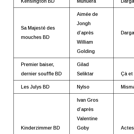
Kensington BD
Munuera
Darg
Aimée de
Jongh
Sa Majesté des
d’après
Darg
mouches BD
William
Golding
Premier baiser,
Gilad
dernier souffle BD
Seliktar
Çà et
Les Julys BD
Nylso
Mism
Ivan Gros
d’après
Valentine
Kinderzimmer BD
Goby
Actes