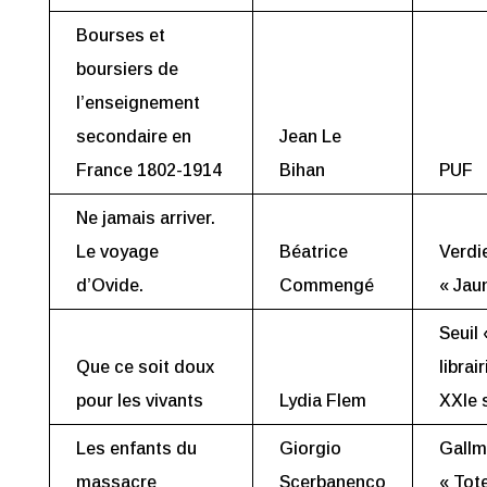
Bourses et
boursiers de
l’enseignement
secondaire en
Jean Le
France 1802-1914
Bihan
PUF
Ne jamais arriver.
Le voyage
Béatrice
Verdi
d’Ovide.
Commengé
« Jau
Seuil 
Que ce soit doux
librai
pour les vivants
Lydia Flem
XXIe 
Les enfants du
Giorgio
Gallm
massacre
Scerbanenco
« Tot