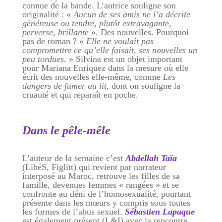
connue de la bande. L’autrice souligne son
originalité : «
Aucun de ses amis ne l’a décrite
généreuse ou tendre, plutôt extravagante,
perverse, brillante
». Des nouvelles. Pourquoi
pas de roman ? «
Elle ne voulait pas
compromettre ce qu’elle faisait, ses nouvelles un
peu tordues.
» Silvina est un objet important
pour Mariana Enriquez dans la mesure où elle
écrit des nouvelles elle-même, comme
Les
dangers de fumer au lit
, dont on souligne la
cruauté et qui reparaît en poche.
Dans le pêle-mêle
L’auteur de la semaine c’est
Abdellah Taïa
(LibéS, Figlitt) qui revient par narrateur
interposé au Maroc, retrouve les filles de sa
famille, devenues femmes « rangées » et se
confronte au déni de l’homosexualité, pourtant
présente dans les mœurs y compris sous toutes
les formes de l’abus sexuel.
Sébastien Lapaque
est également présent (L&I) avec la rencontre