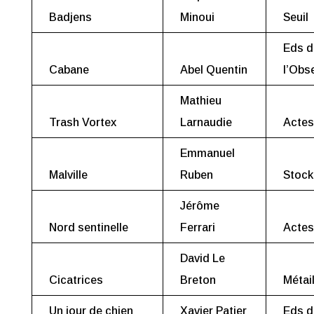
Badjens
Minoui
Seuil
Eds d
Cabane
Abel Quentin
l’Obs
Mathieu
Trash Vortex
Larnaudie
Actes
Emmanuel
Malville
Ruben
Stock
Jérôme
Nord sentinelle
Ferrari
Actes
David Le
Cicatrices
Breton
Métail
Un jour de chien
Xavier Patier
Eds d