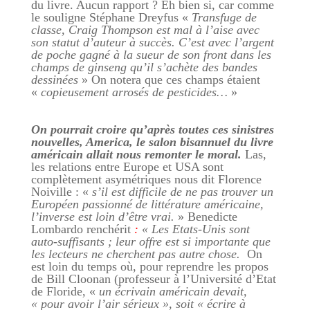
du livre. Aucun rapport ? Eh bien si, car comme
le souligne Stéphane Dreyfus «
Transfuge de
classe, Craig Thompson est mal à l’aise avec
son statut d’auteur à succès. C’est avec l’argent
de poche gagné à la sueur de son front dans les
champs de ginseng qu’il s’achète des bandes
dessinées
» On notera que ces champs étaient
«
copieusement arrosés de pesticides…
»
On pourrait croire qu’après toutes ces sinistres
nouvelles, America, le salon bisannuel du livre
américain allait nous remonter le moral.
Las,
les relations entre Europe et USA sont
complètement asymétriques nous dit Florence
Noiville : «
s’il est difficile de ne pas trouver un
Européen passionné de littérature américaine,
l’inverse est loin d’être vrai.
» Benedicte
Lombardo renchérit
:
« Les Etats-Unis sont
auto-suffisants ; leur offre est si importante que
les lecteurs ne cherchent pas autre chose.
On
est loin du temps où, pour reprendre les propos
de Bill Cloonan (professeur à l’Université d’Etat
de Floride, «
un écrivain américain devait,
« pour avoir l’air sérieux », soit « écrire à