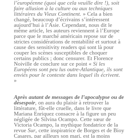
l’européenne (quoi que cela veuille dire !), soit
faire allusion à la culture ou aux techniques
littéraires du Vieux Continent.
» Cela a bien
changé, beaucoup d’écrivains s’intéressent
aujourd’hui à l’Asie. Cependant, nous dit le
même article, les auteurs reviennent à l’Europe
parce que le marché américain repose sur de
strictes considérations de rentabilité et surtout à
cause des sensitivity readers qui sont là pour
couper les scènes susceptibles de choquer
certains publics ; donc censurer. Et Florence
Noiville de conclure sur ce point «
Si les
Européens sont peu lus outre-Atlantique, ils sont
enviés pour le contexte dans lequel ils écrivent
.
»
Après autant de messages de l’apocalypse ou de
désespoir
, on aura du plaisir à retrouver la
littérature, fût-elle cruelle, dans le livre que
Mariana Enriquez consacre à la figure un peu
négligée de Silvina Ocampo. Cette sœur de
Victoria Ocampo, la mythique fondatrice de la
revue
Sur
, cette inspiratrice de Borges et de Bioy
Casares, par ailleurs son mari, est la moins