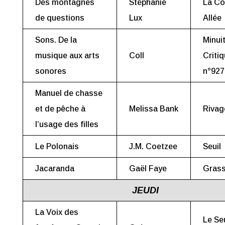
Des montagnes
Stéphanie
La Co
de questions
Lux
Allée
Sons. De la
Minui
musique aux arts
Coll
Criti
sonores
n°927
Manuel de chasse
et de pêche à
Melissa Bank
Rivag
l’usage des filles
Le Polonais
J.M. Coetzee
Seuil
Jacaranda
Gaël Faye
Grass
JEUDI
La Voix des
Le Seu