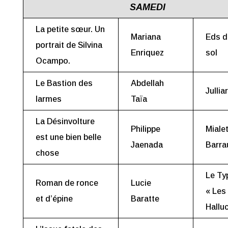
SAMEDI
La petite sœur. Un
Mariana
Eds d
portrait de Silvina
Enriquez
sol
Ocampo.
Le Bastion des
Abdellah
Jullia
larmes
Taïa
La Désinvolture
Philippe
Mialet
est une bien belle
Jaenada
Barra
chose
Le Ty
Roman de ronce
Lucie
« Les
et d’épine
Baratte
Hallu