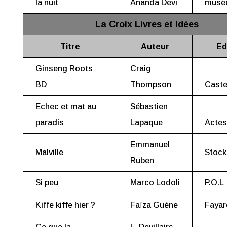
la nuit
Ananda Devi
musé
La Croix Livres et Idées
Titre
Auteur
Ed
Ginseng Roots
Craig
BD
Thompson
Cast
Echec et mat au
Sébastien
paradis
Lapaque
Actes
Emmanuel
Malville
Stock
Ruben
Si peu
Marco Lodoli
P.O.L
Kiffe kiffe hier ?
Faïza Guène
Fayar