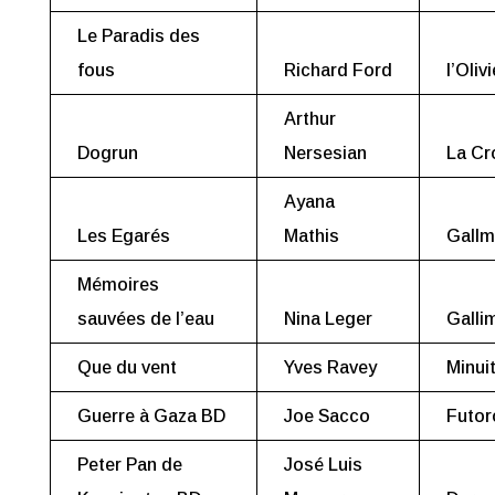
Le Paradis des
fous
Richard Ford
l’Olivi
Arthur
Dogrun
Nersesian
La Cr
Ayana
Les Egarés
Mathis
Gallm
Mémoires
sauvées de l’eau
Nina Leger
Galli
Que du vent
Yves Ravey
Minui
Guerre à Gaza BD
Joe Sacco
Futor
Peter Pan de
José Luis