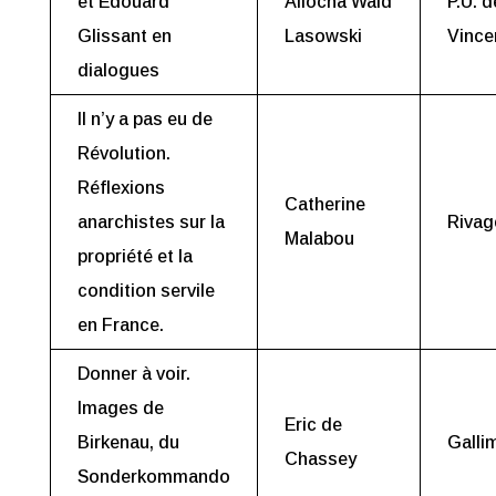
et Edouard
Aliocha Wald
P.U. d
Glissant en
Lasowski
Vince
dialogues
Il n’y a pas eu de
Révolution.
Réflexions
Catherine
anarchistes sur la
Rivag
Malabou
propriété et la
condition servile
en France.
Donner à voir.
Images de
Eric de
Birkenau, du
Galli
Chassey
Sonderkommando