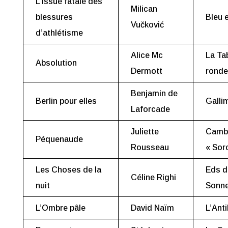
L’Issue fatale des
Milican
blessures
Bleu 
Vučković
d’athlétisme
Alice Mc
La Ta
Absolution
Dermott
ronde
Benjamin de
Berlin pour elles
Galli
Laforcade
Juliette
Camb
Péquenaude
Rousseau
« Sor
Les Choses de la
Eds d
Céline Righi
nuit
Sonn
L’Ombre pâle
David Naïm
L’Ant