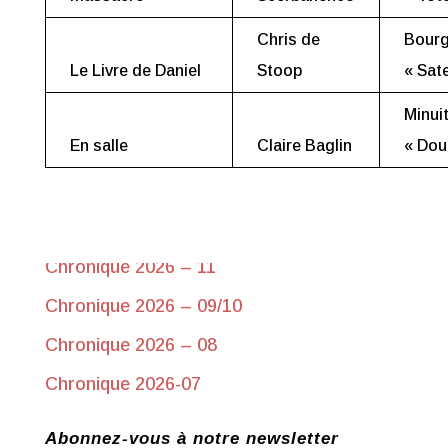
Chris de
Bourg
Le Livre de Daniel
Stoop
« Sate
Minui
En salle
Claire Baglin
« Dou
Chroniques récentes
Chronique 2026-17 du 10 juin
Chronique 2026 – 11
Chronique 2026 – 09/10
Chronique 2026 – 08
Chronique 2026-07
Abonnez-vous à notre newsletter