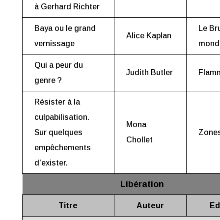
à Gerhard Richter
Baya ou le grand
Le Bru
Alice Kaplan
vernissage
mond
Qui a peur du
Judith Butler
Flam
genre ?
Résister à la
culpabilisation.
Mona
Sur quelques
Zone
Chollet
empêchements
d’exister.
Libération
Titre
Auteur
Ed