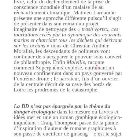
livre, celui du déclenchement de la prise de
conscience mondiale d’un malaise lié au
réchauffement climatique. Mathieu Larnaudie
présente une approche différente puisqu’il s’agit
de présenter dans son roman un projet
imaginaire de nettoyage des
« trash vortex, ces
tourbillons créés par la dynamique des courants
marins et charriant tous les déchets qui dérivant
sur les océans
» nous dit Christian Authier.
Moralité, les descendants de pollueurs vont
continuer de s’accaparer le pouvoir sous couvert
de philanthropie. Enfin
Malville,
raconte
comment Superphénix explose, entra
î
nant un
nouveau confinement dans un pays gouverné par
l’extrême droite ; le narrateur, fils d’un ouvrier
de la centrale décrit de sa cave des bords de
Loire les prodromes de la catastrophe.
La BD n’est pas épargnée par le thème du
danger écologique
dans la mesure où Livres et
idées met en une un roman graphique écologico-
inquiétant : Craig Thompson passe de la panne
d’inspiration d’auteur de romans graphiques à
son passé de cueilleur de ginseng – c’est le sujet