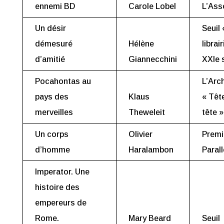
ennemi BD
Carole Lobel
L’Ass
Un désir
Seuil 
démesuré
Hélène
librai
d’amitié
Giannecchini
XXIe 
Pocahontas au
L’Arc
pays des
Klaus
« Têt
merveilles
Theweleit
tête »
Un corps
Olivier
Premi
d’homme
Haralambon
Parall
Imperator. Une
histoire des
empereurs de
Rome.
Mary Beard
Seuil