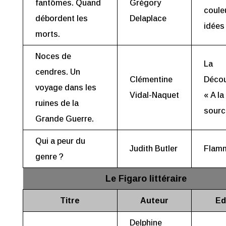
fantômes. Quand
Grégory
coule
débordent les
Delaplace
idées
morts.
Noces de
La
cendres. Un
Clémentine
Décou
voyage dans les
Vidal-Naquet
« A la
ruines de la
sourc
Grande Guerre.
Qui a peur du
Judith Butler
Flam
genre ?
Le Figaro littéraire
Titre
Auteur
Ed
Delphine