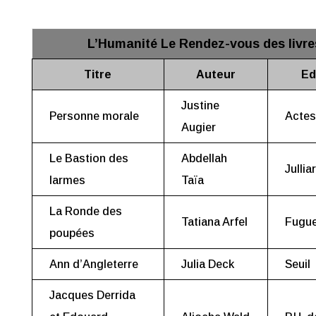
L’Humanité Le Rendez-vous des livre
Titre
Auteur
Ed
Justine
Personne morale
Actes
Augier
Le Bastion des
Abdellah
Jullia
larmes
Taïa
La Ronde des
Tatiana Arfel
Fugue
poupées
Ann d’Angleterre
Julia Deck
Seuil
Jacques Derrida