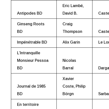
Eric Lambé,
Antipodes BD
David B.
Cast
Ginseng Roots
Craig
BD
Thompson
Cast
Impénétrable BD
Alix Garin
Le L
L’Intranquille
Monsieur Pessoa
Nicolas
BD
Barral
Darg
Xavier
Journal de 1985
Coste, Philip
BD
Börgn
Sarba
En territoire