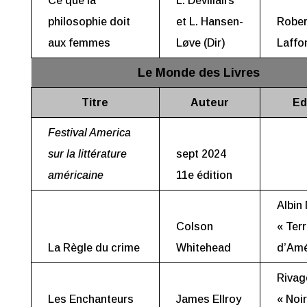
Ce que la
L. Devillairs
philosophie doit
et L. Hansen-
Rober
aux femmes
Løve (Dir)
Laffo
Le Monde des Livres
Titre
Auteur
Ed
Festival America
sur la littérature
sept 2024
américaine
11e édition
Albin
Colson
« Ter
La Règle du crime
Whitehead
d’Amé
Rivag
Les Enchanteurs
James Ellroy
« Noir