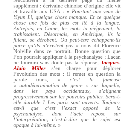
rencontrera à la dernière page du même
supplément : écrivaine chinoise d’origine elle vit
et travaille aux USA : «
Pourtant aux yeux de
Yiyun Li, quelque chose manque. Et ce quelque
chose une fois de plus est lié à la langue.
Autrefois, en Chine, les mots la piégeaient, la
trahissaient. Désormais, en Amérique, ils la
fuient, se dérobent. Ou peut-être échappent-ils
parce qu’ils n’existent pas
» nous dit Florence
Noiville dans ce portrait. Bonne question que
l’on pourrait appliquer à la psychanalyse ; Lacan
ne fournira sans doute pas la réponse,
Jacques-
Alain Miller
s’en charge pour déplorer
l’évolution des mots : il remet en question la
parole trans,
« c’est la fameuse
« autodétermination de genre » sur laquelle,
dans les pays occidentaux, s’alignent
progressivement sur les pouvoirs publics. Sera-t-
elle durable ? Les paris sont ouverts. Toujours
est-il que c’est l’exact opposé de la
psychanalyse, dont l’acte repose sur
l’interprétation, c’est-à-dire que le sujet est
opaque à lui-même.
»