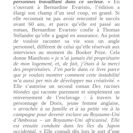
personnes travaillant dans ce secteur. »
En
s’ouvrant à Bernardine Evaristo, l’édition a
élargi son champ d’un seul coup, en grand. Si
elle reconnait ne pas avoir rencontré le succès
avant 60 ans, et parce qu’elle est passé au
roman, Bernardine Evaristo confie à Thomas
Stélandre qu’elle a gagné en assurance. Au point
de vouloir raconter sa vie sous un angle
personnel, différent de celui qu’elle réservait aux
interviews au moment du Booker Prize. Cela
donne Manifesto «
je n’ai jamais été propriétaire
de mon logement, et, de fait, j’étais à la merci
des propriétaires. J’en parle dans ce livre parce
que je voulais montrer comment cette instabilité
m’a aussi per mis de développer ma créativité
. »
Elle s’autorise un second roman
Des racines
blondes
qui raconte purement et simplement un
renversement de l’esclavage : à travers le
personnage de Doris, jeune femme anglaise,
«
arrachée à sa famille et à sa petite vie à la
campagne pour devenir esclave au Royaume-Uni
d’Ambossa – un Royaume-Uni africanisé. Elle
est ensuite conduite dans les îles du Japon
occidental.
» Elle connaît dès lors le sort d’une