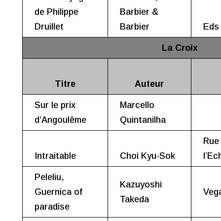
de Philippe
Barbier &
Druillet
Barbier
Eds 
La Croix
Titre
Auteur
Sur le prix
Marcello
d’Angoulême
Quintanilha
Rue
Intraitable
Choi Kyu-Sok
l’Ec
Peleliu,
Kazuyoshi
Guernica of
Veg
Takeda
paradise