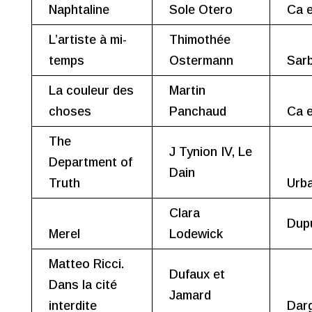
Naphtaline
Sole Otero
Ca e
L’artiste à mi-
Thimothée
temps
Ostermann
Sar
La couleur des
Martin
choses
Panchaud
Ca e
The
J Tynion IV, Le
Department of
Dain
Truth
Urb
Clara
Dup
Merel
Lodewick
Matteo Ricci.
Dufaux et
Dans la cité
Jamard
interdite
Dar