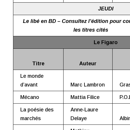
JEUDI
Le libé en BD – Consultez l’édition pour co
les titres cités
Le Figaro
Titre
Auteur
Le monde
d’avant
Marc Lambron
Gra
Mécano
Mattia Filice
P.O.
La poésie des
Anne-Laure
marchés
Delaye
Albi