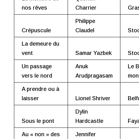
nos rêves
Charrier
Gra
Philippe
Crépuscule
Claudel
Sto
La demeure du
vent
Samar Yazbek
Sto
Un passage
Anuk
Le B
vers le nord
Arudpragasam
mon
A prendre ou à
laisser
Lionel Shriver
Belf
Dylin
Sous le pont
Hardcastle
Fay
Au « non » des
Jennifer