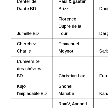
L’enfer de
Paul & gaëtan
Dante BD
Brizzi
Dan
Florence
Dupré de la
Jumelle BD
Tour
Dar
Cherchez
Emmanuel
Charlie
Moynot
Sar
L’université
des chèvres
BD
Christian Lax
Futu
Kujô
Shôhei
l’implacable BD
Manabe
Kan
RamV, Aanand