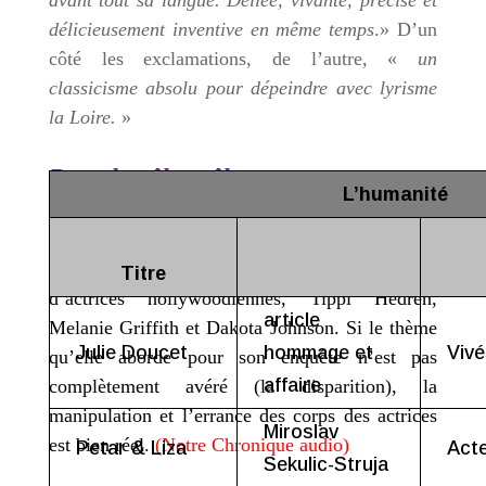
délicieusement inventive en même temps
.» D’un
côté les exclamations, de l’autre, «
un
classicisme absolu pour dépeindre avec lyrisme
la Loire.
»
Dans le pêle-mêle
L’humanité
Hélène Frappat
maintient les femmes en vue
avec son roman consacré aux trois générations
Titre
d’actrices hollywoodiennes, Tippi Hedren,
article
Melanie Griffith et Dakota Johnson. Si le thème
Julie Doucet
hommage et
Vivé
qu’elle aborde pour son enquête n’est pas
affaire
complètement avéré (la disparition), la
manipulation et l’errance des corps des actrices
Miroslav
est bien réel
.
(Notre Chronique
audio
)
Petar & Liza
Act
Sekulic-Struja