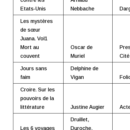
contre les
Arnaud
Etats-Unis
Nebbache
Dar
Les mystères
de sœur
Juana. Vol1
Mort au
Oscar de
Pres
couvent
Muriel
Cité
Jours sans
Delphine de
faim
Vigan
Foli
Croire. Sur les
pouvoirs de la
littérature
Justine Augier
Act
Druillet,
Les 6 voyages
Duroche,