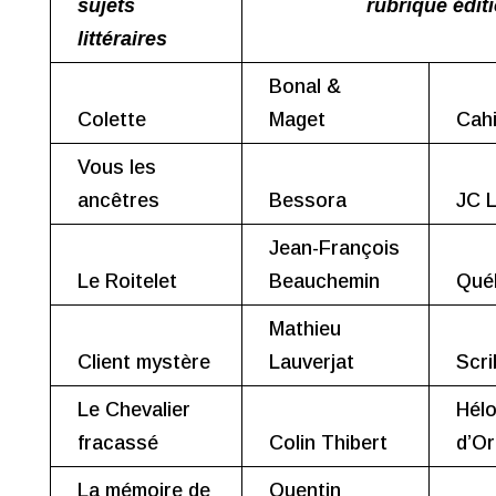
sujets
rubrique édit
littéraires
Bonal &
Colette
Maget
Cahi
Vous les
ancêtres
Bessora
JC L
Jean-François
Le Roitelet
Beauchemin
Qué
Mathieu
Client mystère
Lauverjat
Scri
Le Chevalier
Hélo
fracassé
Colin Thibert
d’O
La mémoire de
Quentin