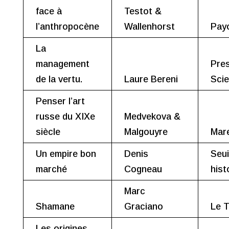
face à
Testot &
l’anthropocène
Wallenhorst
Pay
La
management
Pre
de la vertu.
Laure Bereni
Sci
Penser l’art
russe du XIXe
Medvekova &
siècle
Malgouyre
Mare
Un empire bon
Denis
Seui
marché
Cogneau
hist
Marc
Shamane
Graciano
Le T
Les origines.