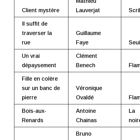
Mathieu
Client mystère
Lauverjat
Scri
Il suffit de
traverser la
Guillaume
rue
Faye
Seui
Un vrai
Clément
dépaysement
Benech
Fla
Fille en colère
sur un banc de
Véronique
pierre
Ovaldé
Fla
Bois-aux-
Antoine
La
Renards
Chainas
noir
Bruno