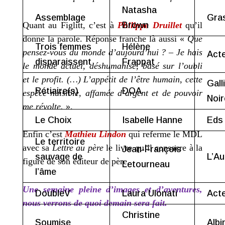
Natasha
Assemblage
Gra
Quant au Figlitt, c’est à
Philippe Druillet
qu’il
Brown
donne la parole. Réponse franche là aussi «
Que
Trois femmes
Hélène
pensez-vous du monde d’aujourd’hui ? – Je hais
Act
disparaissent
Frappat
le monde actuel, déshumanisé, basé sur l’oubli
et le profit. (…) L’appétit de l’être humain, cette
Gall
Rétiaire(s)
DOA
espèce nuisible, affamée d’argent et de pouvoir
Noir
me révolte.
».
Le Choix
Isabelle Hanne
Eds 
Enfin c’est
Mathieu Lindon
qui referme le MDL
Le territoire
avec sa
Lettre au père
le livre qu’il consacre à la
Jean-François
sauvage de
L’A
figure de son éditeur de père.
Letourneau
l’âme
Une semaine pleine d’images et d’aventures,
DoubleV
Laura Ulonati
Act
nous verrons de quoi demain sera fait.
Christine
Soumise
Albi