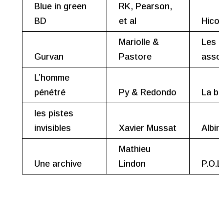
Blue in green
RK, Pearson,
BD
et al
Hic
Mariolle &
Les
Gurvan
Pastore
ass
L’homme
pénétré
Py & Redondo
La b
les pistes
invisibles
Xavier Mussat
Albi
Mathieu
Une archive
Lindon
P.O.
Chroniques récentes
Chronique 2026-17 du 10 juin