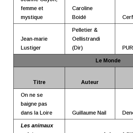
femme et
Caroline
mystique
Boidé
Cerf
Pelletier &
Jean-marie
Oellistrandi
Lustiger
(Dir)
PUR
Le Monde
Titre
Auteur
On ne se
baigne pas
dans la Loire
Guillaume Nail
Den
Les animaux