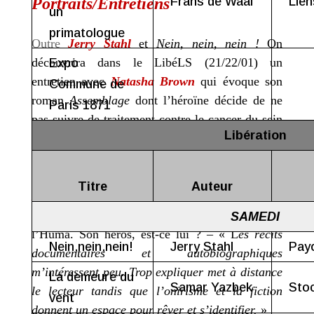
Portraits/Entretiens
Frans de Waal
Lien
un
primatologue
Outre
Jerry Stahl
et
Nein, nein, nein !
On
découvrira dans le LibéLS (21/22/01) un
Expo
entretien avec
Natasha Brown
qui évoque son
Commune de
roman
Assemblage
dont l’héroïne décide de ne
Paris 1871
pas suivre de traitement contre le cancer du sein
Libération
pour faire corps avec les femmes de son origine
et de sa condition.
Titre
Auteur
Miroslav Sekulic-Struja
que beaucoup voient en
grand prix d’Angoulême est en entretien dans
SAMEDI
l’Huma. Son héros, est-ce lui ? – « L
es récits
Nein,nein,nein!
Jerry Stahl
Pay
documentaires et autobiographiques
m’intéressent peu. Trop expliquer met à distance
La demeure du
Samar Yazbek
Sto
le lecteur tandis que l’onirisme et la fiction
vent
donnent un espace pour rêver et s’identifier.
»