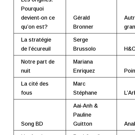
Pourquoi
devient-on ce
Gérald
Aut
qu’on est?
Bronner
gra
La stratégie
Serge
de l’écureuil
Brussolo
H&O
Notre part de
Mariana
nuit
Enriquez
Poin
La cité des
Marc
fous
Stéphane
L’Ar
Aai-Anh &
Pauline
Song BD
Guitton
Ana