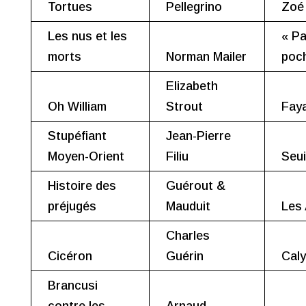
Tortues
Pellegrino
Zoé
Les nus et les
« Pa
morts
Norman Mailer
poc
Elizabeth
Oh William
Strout
Fay
Stupéfiant
Jean-Pierre
Moyen-Orient
Filiu
Seui
Histoire des
Guérout &
préjugés
Mauduit
Les
Charles
Cicéron
Guérin
Caly
Brancusi