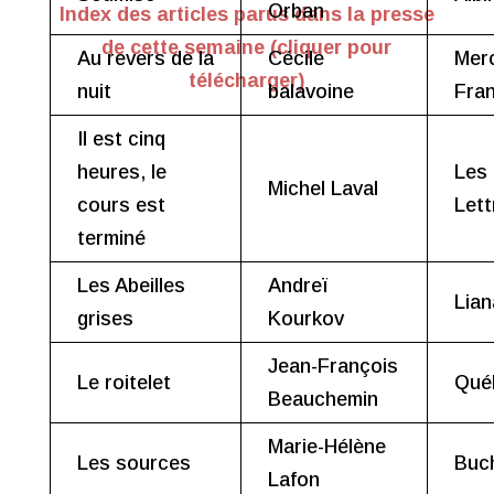
Orban
Index des articles parus dans la presse
de cette semaine (cliquer pour
Au revers de la
Cécile
Mer
télécharger)
nuit
balavoine
Fra
Il est cinq
heures, le
Les 
Michel Laval
cours est
Lett
terminé
Les Abeilles
Andreï
Lian
grises
Kourkov
Jean-François
Le roitelet
Qué
Beauchemin
Marie-Hélène
Les sources
Buc
Lafon