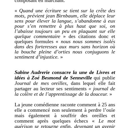
composant en marchant.
«
Quand une écriture se tient sur la crête des
mots, prévient jean Birnbaum
, elle déplace leur
sens pour élever la langue, s’abandonne à eux
pour s’en remettre à plus haut que soi, on
l’abaisse toujours un peu en plaquant sur elle
quelque commentaire
» des citations donc et
quelques formules «
nous nous sommes isolés
dans des forteresses aux murs sans horizon où
la bouche pleine d’orties nous conjuguons le
sentiment d’injustice.
»
Sabine Audrerie consacre la une de Livres et
idées à Zoé Besmond de Senneville
qui publie
Journal de mes oreilles,
dans lequel elle
fait
partager au lecteur ses sentiments
« journal de
la colère et de l’apprentissage de la douceur.
»
L
a jeune comédienne raconte comment à 25 ans
elle a commencé non seulement à perdre l’ouïe
mais également à souffrir des oreilles et
comment après quelques échecs «
Le mot
guérison se retourne enfin, devenant un avenir