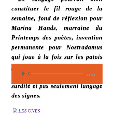
constituer le fil rouge de la
semaine, fond de réflexion pour
Marina Hands, marraine du
Printemps des poètes, invention
permanente pour Nostradamus
qui joue à la fois sur les patois
provençaux et les cryptages
Lecteur
latins de la langue, langue de la
00:00
audio
surdité et pas seulement langage
des signes
.
LES UNES