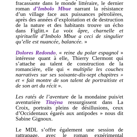
fracassante dans le monde littéraire, le dernier
roman
d’Imbolo Mbue
narrant la résistance
d’un village face aux puissances pétrolières,
après des années d’exploitation et de destruction
de la nature et des habitants trouve un écho
dans Figlitt.«
La voix âpre, charnelle et
spirituelle d’Imbolo Mbue a ceci de singulier
qu’elle est nuancée, balancée.
»
Dolores Redondo
,
«
reine du polar espagnol
»
intéresse quant à elle, Thierry Clermont qui
s’attache au talent de construction de la
romancière, elle qui «
multiplie les couches
narratives sur ses soixante-dix-sept chapitres »
et « fait montre de son talent de portraitiste et
de son art du récit
».
Les ratés de l’aventure
de la mondaine puis/et
aventurière
Titaÿna
ressurgissent dans La
Croix, portraits pleins de désillusions, ceux
d’Occidentaux égarés aux antipodes » nous dit
Sabine Gignoux.
Le MDL s’offre également une session de
rattrapage, avec le roman expérimental