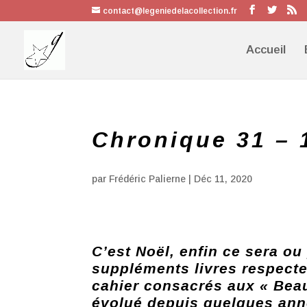
contact@legeniedelacollection.fr
Accueil
Chronique 31 – 
par
Frédéric Palierne
|
Déc 11, 2020
C’est Noël, enfin ce sera ou
suppléments livres respecten
cahier consacrés aux « Beau
évolué depuis quelques anné