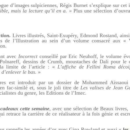
logue d’images sulpiciennes,
Régis Burnet s’explique sur cet i
ible, mais la
lecture qu’il en a. »
Plus une sélection d’ouvr
ction.
Livres illustrés, Saint-Exupéry, Edmond Rostand, ainsi
es de l’Illustration au sein d’un volume consacré aux «
ion.
ant avec
Incorrect
conseillé par Eric Neuhoff, le volume év
Polnareff, dessins de Crumb, moustaches de Dali pour le 
a limite de l’article : «
L’affiche de Fellini Roma décoif
 d’enlever le bas.
»
res est introduit par un dossier de Mohammed Aïssaoui 
n fac-similé et, sous le joli titre de
Les valises de Jean G
cialistes du genre, les Editions de l’Imec.
 cadeaux cette semaine
, avec une sélection de Beaux livres, 
ui retrace la carrière de ce réalisateur à la fois génie et esc
us rappelle les années d’or avec Gina Rowland et aussi «
les