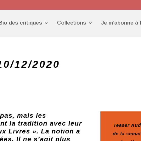
Bio des critiques
Collections
Je m’abonne à 
10/12/2020
 pas, mais les
t la tradition avec leur
Teaser Aud
x Livres ». La notion a
de la sema
es. Il ne s’agit plus