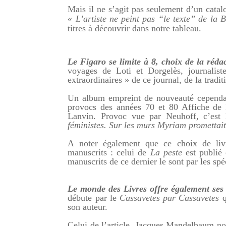
Mais il ne s’agit pas seulement d’un cata
« L’artiste ne peint
pas “le texte” de la B
titres à découvrir dans notre tableau.
Le Figaro se limite à 8, choix de la réda
voyages de Loti et Dorgelès, journalist
extraordinaires » de ce journal, de la tradit
Un album empreint de nouveauté cepend
provocs des années 70 et 80 Affiche de 
Lanvin. Provoc vue par Neuhoff, c’est l
féministes. Sur les murs Myriam promettait
A noter également que ce choix de liv
manuscrits : celui de
La peste
est publié e
manuscrits de ce dernier le sont par les spé
Le monde des Livres offre également ses
débute par le
Cassavetes par Cassavetes
q
son auteur.
Celui de l’article, Jacques Mandelbaum no