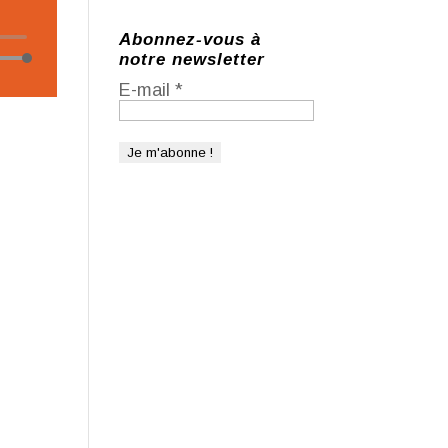
Abonnez-vous à
eur
notre newsletter
isez
o
E-mail
*
ches
t/bas
r
menter
inuer
ume.