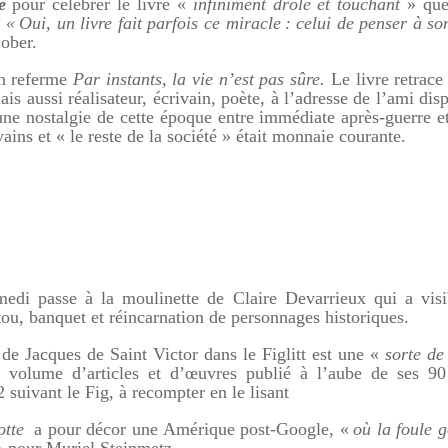
e
pour célébrer le livre «
infiniment drôle et touchant
» que
.
« Oui, un livre fait parfois ce miracle : celui de penser à so
ober.
on referme
Par instants, la vie n’est pas sûre.
Le livre retrace 
is aussi réalisateur, écrivain, poète, à l’adresse de l’ami dis
une nostalgie de cette époque entre immédiate après-guerre e
ins et « le reste de la société » était monnaie courante.
edi passe à la moulinette de Claire Devarrieux qui a vis
tou, banquet et réincarnation de personnages historiques.
de Jacques de Saint Victor dans le Figlitt est une «
sorte de
 volume d’articles et d’œuvres publié à l’aube de ses 9
 suivant le Fig, à recompter en le lisant
tte
a pour décor une Amérique post-Google, «
où la foule 
 pour Muriel Steinmetz.