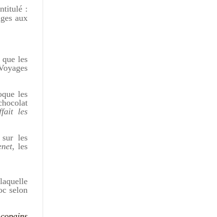
ntitulé :
ages aux
 que les
 Voyages
oque les
chocolat
fait les
sur les
enet
, les
laquelle
roc selon
 copains