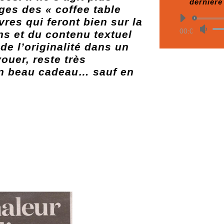
dernière
ges des « coffee table
Lect
vres qui feront bien sur la
Util
00:00
ns et du contenu textuel
audi
de l’originalité dans un
les
vouer, reste très
flè
un beau cadeau… sauf en
hau
pou
aug
ou
dim
le
vol