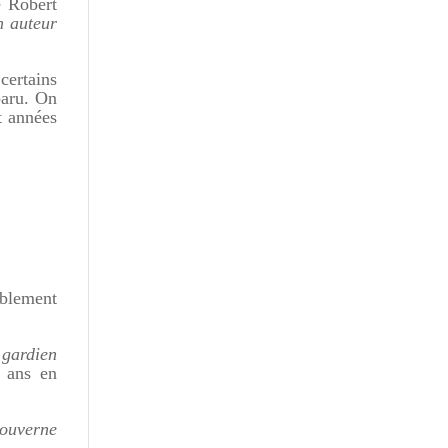
 Robert
n auteur
certains
paru. On
t années
iblement
 gardien
0 ans en
gouverne