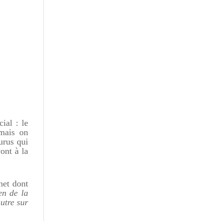
ial : le
 mais on
urus qui
ont à la
net dont
en de la
utre sur