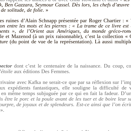
lk, Ben Gazzara, Seymour Cassel. Dès lors, les chefs d’œuvre
de solitude, de folie
. »
des ruines d’Alain Schnapp présentée par Roger Chartier : «
ion entre les mots et les pierres :
« La trame de ce livre
est
ments »,
de l’Orient aux Amériques, du monde gréco-rom
le et Mazenod (à un prix raisonnable), c’est la collection «
ture
(du point de vue de la représentation). Là aussi multipl
pector
dont c’est le centenaire de la naissance. Du coup, co
’étoile
aux éditions Des Femmes.
rivaine avec Kafka ne serait-ce que par sa réflexion sur l’im
ux expédients fantastiques, elle souligne la difficulté de 
 en même temps subjuguée par ce qui en fait la fadeur. D’un
s être le porc et la poule avant de les tuer et de boire leur
ourpre, de joyaux et de splendeurs. Est-ce ainsi que l’on écri
».