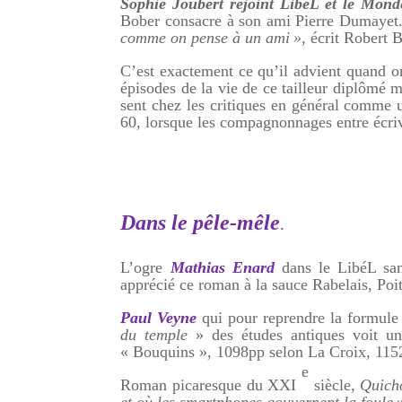
Sophie Joubert rejoint LibéL et le Mond
Bober consacre à son ami Pierre Dumayet
comme on pense à un ami »,
écrit Robert B
C’est exactement ce qu’il advient quand 
épisodes de la vie de ce tailleur diplômé ma
sent chez les critiques en général comme 
60, lorsque les compagnonnages entre écriva
Dans le pêle-mêle
.
L’ogre
Mathias Enard
dans le LibéL sam
apprécié ce roman à la sauce Rabelais, Poi
Paul Veyne
qui pour reprendre la formule 
du temple
» des études antiques voit un
« Bouquins », 1098pp
s
elon La Croix, 1152
e
Roman picaresque du XXI
siècle,
Quicho
et où les smartphones gouvernent la foule
»