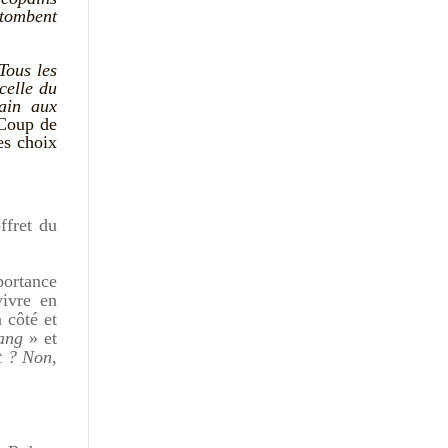
 tombent
Tous les
 celle du
ain aux
 Coup de
es choix
ffret du
portance
vivre en
 côté et
 sang
» et
t ? Non,