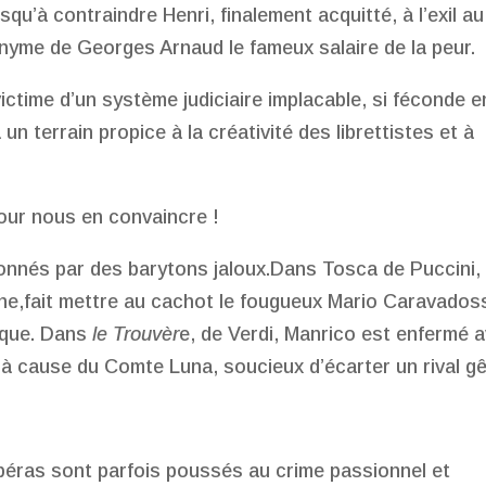
squ’à contraindre Henri, finalement acquitté, à l’exil au
onyme de Georges Arnaud le fameux salaire de la peur.
victime d’un système judiciaire implacable, si féconde e
a un terrain propice à la créativité des librettistes et à
pour nous en convaincre !
nnés par des barytons jaloux.Dans Tosca de Puccini, 
ine,fait mettre au cachot le fougueux Mario Caravados
tique. Dans
le Trouvèr
e, de Verdi, Manrico est enfermé 
a à cause du Comte Luna, soucieux d’écarter un rival g
opéras sont parfois poussés au crime passionnel et