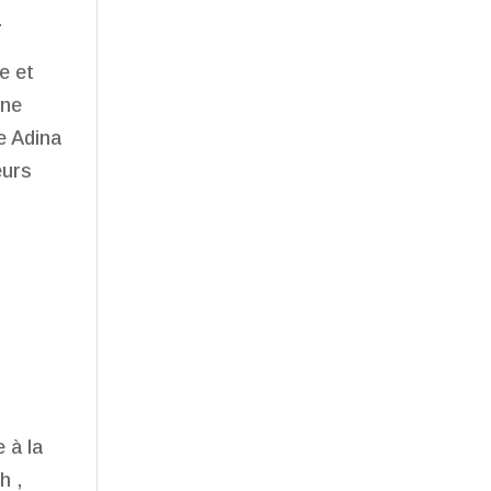
.
e et
une
e Adina
eurs
 à la
h ,