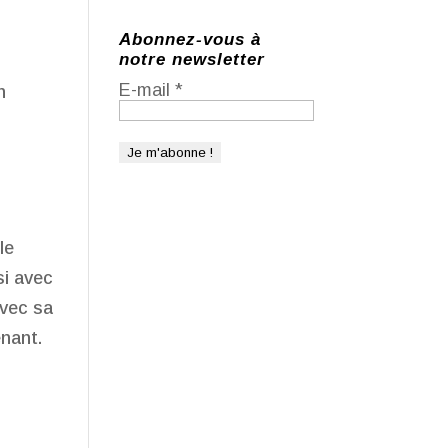
Abonnez-vous à
notre newsletter
E-mail
*
n
le
si avec
avec sa
ênant.