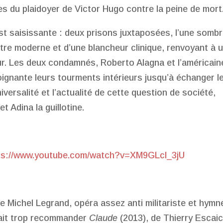
es du plaidoyer de Victor Hugo contre la peine de mort
t saisissante : deux prisons juxtaposées, l’une sombr
utre moderne et d’une blancheur clinique, renvoyant à 
ur. Les deux condamnés, Roberto Alagna et l’américain
ignante leurs tourments intérieurs jusqu’à échanger l
niversalité et l’actualité de cette question de société,
t Adina la guillotine.
ps://www.youtube.com/watch?v=XM9GLcl_3jU
e Michel Legrand, opéra assez anti militariste et hymne
urait trop recommander
Claude
(2013), de Thierry Escaic