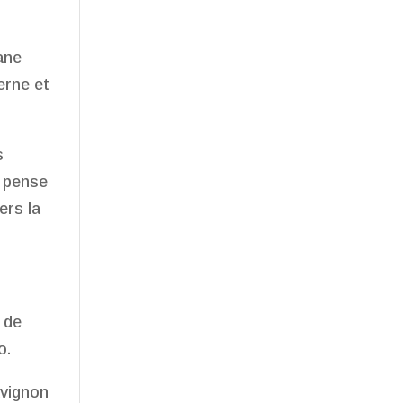
ane
rne et
s
n pense
ers la
 de
o.
Avignon