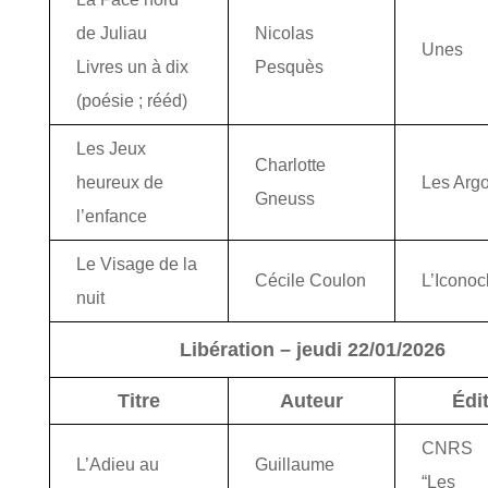
de Juliau
Nicolas
Unes
Livres un à dix
Pesquès
(poésie ; rééd)
Les Jeux
Charlotte
heureux de
Les Arg
Gneuss
l’enfance
Le Visage de la
Cécile Coulon
L’Iconoc
nuit
Libération – jeudi 22/01/2026
Titre
Auteur
Édi
CNRS
L’Adieu au
Guillaume
“Les