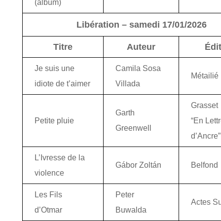
(album)
Libération – samedi 17/01/2026
Titre
Auteur
Édi
Je suis une
Camila Sosa
Métailié
idiote de t’aimer
Villada
Grasset
Garth
Petite pluie
“En Lett
Greenwell
d’Ancre”
L’Ivresse de la
Gábor Zoltán
Belfond
violence
Les Fils
Peter
Actes S
d’Otmar
Buwalda