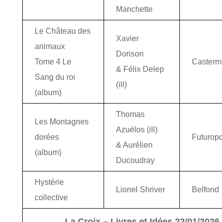
Manchette
Le Château des
Xavier
animaux
Dorison
Tome 4 Le
Casterm
& Félix Delep
Sang du roi
(ill)
(album)
Thomas
Les Montagnes
Azuélos (ill)
dorées
Futuropo
& Aurélien
(album)
Ducoudray
Hystérie
Lionel Shriver
Belfond
collective
La Croix – Livres et Idées 22/01/2026