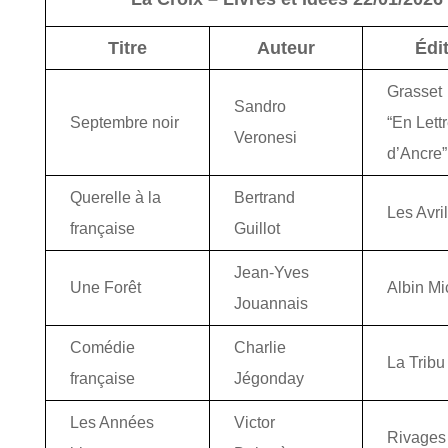
Titre
Auteur
Édi
Grasset
Sandro
Septembre noir
“En Lett
Veronesi
d’Ancre”
Querelle à la
Bertrand
Les Avri
française
Guillot
Jean-Yves
Une Forêt
Albin Mi
Jouannais
Comédie
Charlie
La Tribu
française
Jégonday
Les Années
Victor
Rivages