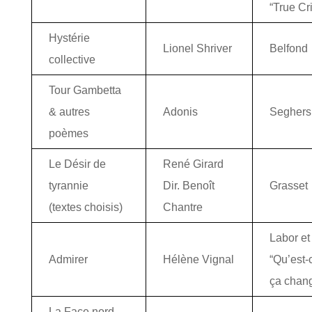
“True Cr
Hystérie
Lionel Shriver
Belfond
collective
Tour Gambetta
& autres
Adonis
Seghers
poèmes
Le Désir de
René Girard
tyrannie
Dir. Benoît
Grasset
(textes choisis)
Chantre
Labor et
Admirer
Hélène Vignal
“Qu’est-
ça chan
La Face nord