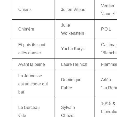
Verdier
Chiens
Julien Viteau
“Jaune”
Julie
Chimère
P.O.L
Wolkenstein
Et puis ils sont
Gallima
Yacha Kurys
allés danser
“Blanch
Avant la peine
Laure Heinich
Flammar
La Jeunesse
Dominique
Arléa
est un coeur qui
Fabre
“La Renc
bat
10/18 &
Le Berceau
Sylvain
Libérati
vide
Chazot