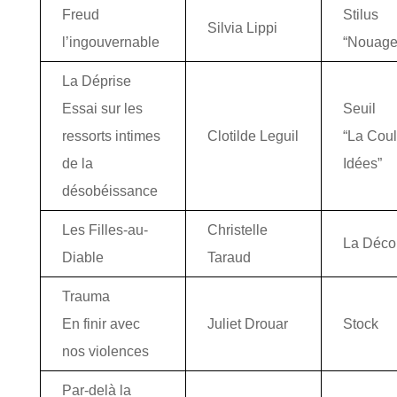
Freud
Stilus
Silvia Lippi
l’ingouvernable
“Nouage
La Déprise
Essai sur les
Seuil
ressorts intimes
Clotilde Leguil
“La Coul
de la
Idées”
désobéissance
Les Filles-au-
Christelle
La Déco
Diable
Taraud
Trauma
En finir avec
Juliet Drouar
Stock
nos violences
Par-delà la