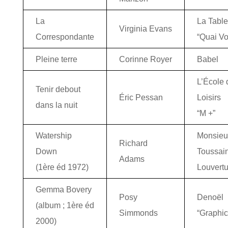
La
La Tabl
Virginia Evans
Correspondante
“Quai Vol
Pleine terre
Corinne Royer
Babel
L’École 
Tenir debout
Éric Pessan
Loisirs
dans la nuit
“M +”
Watership
Monsieu
Richard
Down
Toussain
Adams
(1ère éd 1972)
Louvertu
Gemma Bovery
Posy
Denoël
(album ; 1ère éd
Simmonds
“Graphic
2000)