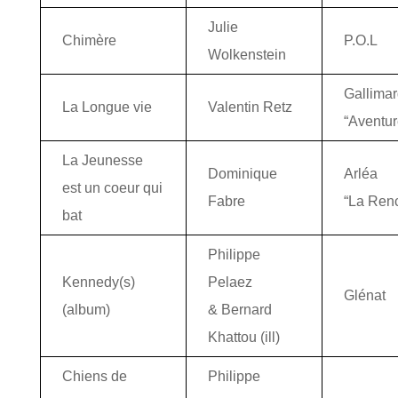
Julie
Chimère
P.O.L
Wolkenstein
Gallima
La Longue vie
Valentin Retz
“Aventur
La Jeunesse
Dominique
Arléa
est un coeur qui
Fabre
“La Renc
bat
Philippe
Kennedy(s)
Pelaez
Glénat
(album)
& Bernard
Khattou (ill)
Chiens de
Philippe