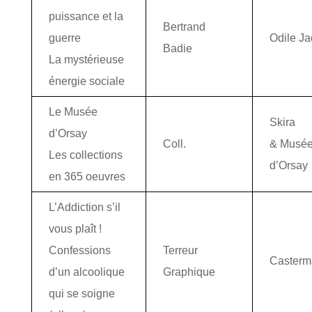
puissance et la
Bertrand
guerre
Odile J
Badie
La mystérieuse
énergie sociale
Le Musée
Skira
d’Orsay
Coll.
& Musé
Les collections
d’Orsay
en 365 oeuvres
L’Addiction s’il
vous plaît !
Confessions
Terreur
Casterm
d’un alcoolique
Graphique
qui se soigne