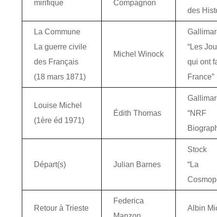
mirifique
Compagnon
des Hist
La Commune
Gallima
La guerre civile
“Les Jo
Michel Winock
des Français
qui ont fa
(18 mars 1871)
France”
Gallima
Louise Michel
Édith Thomas
“NRF
(1ère éd 1971)
Biograph
Stock
Départ(s)
Julian Barnes
“La
Cosmopo
Federica
Retour à Trieste
Albin Mi
Manzon