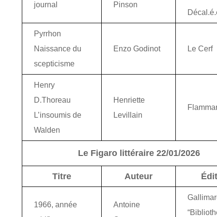
journal
Pinson
Décal.é.
Pyrrhon
Naissance du
Enzo Godinot
Le Cerf
scepticisme
Henry
D.Thoreau
Henriette
Flammar
L’insoumis de
Levillain
Walden
Le Figaro littéraire 22/01/2026
Titre
Auteur
Édi
Gallima
1966, année
Antoine
“Bibliot