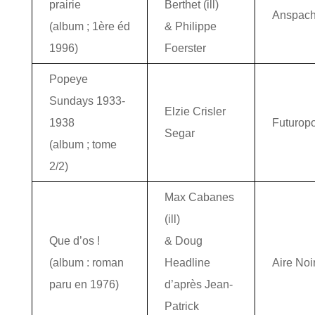
prairie
Berthet (ill)
Anspac
(album ; 1ère éd
& Philippe
1996)
Foerster
Popeye
Sundays 1933-
Elzie Crisler
1938
Futuropo
Segar
(album ; tome
2/2)
Max Cabanes
(ill)
Que d’os !
& Doug
(album : roman
Headline
Aire Noi
paru en 1976)
d’après Jean-
Patrick