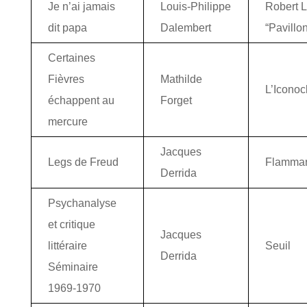
Je n’ai jamais
Louis-Philippe
Robert L
dit papa
Dalembert
“Pavillo
Certaines
Fièvres
Mathilde
L’Iconoc
échappent au
Forget
mercure
Jacques
Legs de Freud
Flammar
Derrida
Psychanalyse
et critique
Jacques
littéraire
Seuil
Derrida
Séminaire
1969-1970